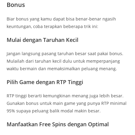
Bonus
Biar bonus yang kamu dapat bisa benar-benar ngasih
keuntungan, coba terapkan beberapa trik ini:
Mulai dengan Taruhan Kecil
Jangan langsung pasang taruhan besar saat pakai bonus.
Mulailah dari taruhan kecil dulu untuk memperpanjang
waktu bermain dan memaksimalkan peluang menang.
Pilih Game dengan RTP Tinggi
RTP tinggi berarti kemungkinan menang juga lebih besar.
Gunakan bonus untuk main game yang punya RTP minimal
95% supaya peluang balik modal makin besar.
Manfaatkan Free Spins dengan Optimal