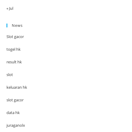
« Jul
News
Slot gacor
togel hk
result hk
slot
keluaran hk
slot gacor
data hk
juraganolx