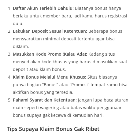
Daftar Akun Terlebih Dahulu:
Biasanya bonus hanya
berlaku untuk member baru, jadi kamu harus registrasi
dulu.
Lakukan Deposit Sesuai Ketentuan:
Beberapa bonus
mensyaratkan minimal deposit tertentu agar bisa
diklaim.
Masukkan Kode Promo (Kalau Ada):
Kadang situs
menyediakan kode khusus yang harus dimasukkan saat
deposit atau klaim bonus.
Klaim Bonus Melalui Menu Khusus:
Situs biasanya
punya bagian “Bonus” atau “Promosi” tempat kamu bisa
aktifkan bonus yang tersedia.
Pahami Syarat dan Ketentuan:
Jangan lupa baca aturan
main seperti wagering atau batas waktu penggunaan
bonus supaya gak kecewa di kemudian hari.
Tips Supaya Klaim Bonus Gak Ribet