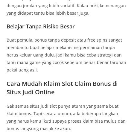
dengan jumlah yang lebih variatif. Kalau hoki, kemenangan
yang didapat tentu bisa lebih besar juga.
Belajar Tanpa Risiko Besar
Buat pemula, bonus tanpa deposit atau free spins sangat
membantu buat belajar mekanisme permainan tanpa
harus keluar uang dulu. Jadi kamu bisa coba strategi dan
tahu mana game yang cocok sebelum benar-benar taruhan
pakai uang asli.
Cara Mudah Klaim Slot Claim Bonus di
Situs Judi Online
Gak semua situs judi slot punya aturan yang sama buat
klaim bonus. Tapi secara umum, ada beberapa langkah
yang harus kamu ikuti supaya proses klaim bisa mulus dan
bonus langsung masuk ke akun: