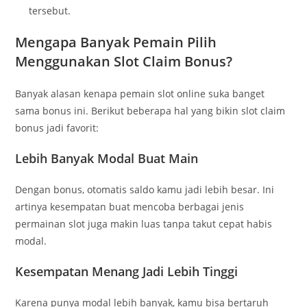
tersebut.
Mengapa Banyak Pemain Pilih
Menggunakan Slot Claim Bonus?
Banyak alasan kenapa pemain slot online suka banget
sama bonus ini. Berikut beberapa hal yang bikin slot claim
bonus jadi favorit:
Lebih Banyak Modal Buat Main
Dengan bonus, otomatis saldo kamu jadi lebih besar. Ini
artinya kesempatan buat mencoba berbagai jenis
permainan slot juga makin luas tanpa takut cepat habis
modal.
Kesempatan Menang Jadi Lebih Tinggi
Karena punya modal lebih banyak, kamu bisa bertaruh