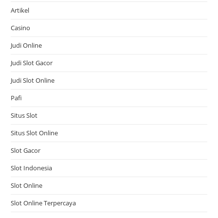
Artikel
Casino
Judi Online
Judi Slot Gacor
Judi Slot Online
Pafi
Situs Slot
Situs Slot Online
Slot Gacor
Slot Indonesia
Slot Online
Slot Online Terpercaya