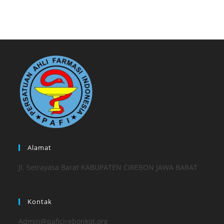
Alamat
Jl. Setrayasa Barat KABUPATEN CIREBON JAWA BARAT
Kontak
Admin@paficirebonkot.org