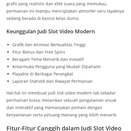
grafis yang realistis dan efek suara yang memukau,
permainan ini mampu menciptakan atmosfer seru layaknya
sedang berada di kasino kelas dunia.
Keunggulan Judi Slot Video Modern
Grafik dan Animasi Berkualitas Tinggi
Fitur Bonus dan Free Spins
Beragam Tema Menarik dan Inovatif
Antarmuka Pengguna yang Mudah Dipahami
Playable di Berbagai Perangkat
Laporan Statistik dan Riwayat Permainan
Hal-hal ini membuat judi slot video modern tak sekadar
permainan biasa, melainkan sebuah pengalaman visual
dan interaktif yang memanjakan pemain dengan
kenyamanan serta peluang menang yang lebih menarik.
Fitur-Fitur Canggih dalam Judi Slot Video