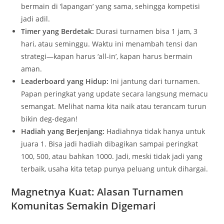
bermain di ‘lapangan’ yang sama, sehingga kompetisi
jadi adil.
Timer yang Berdetak:
Durasi turnamen bisa 1 jam, 3
hari, atau seminggu. Waktu ini menambah tensi dan
strategi—kapan harus ‘all-in’, kapan harus bermain
aman.
Leaderboard yang Hidup:
Ini jantung dari turnamen.
Papan peringkat yang update secara langsung memacu
semangat. Melihat nama kita naik atau terancam turun
bikin deg-degan!
Hadiah yang Berjenjang:
Hadiahnya tidak hanya untuk
juara 1. Bisa jadi hadiah dibagikan sampai peringkat
100, 500, atau bahkan 1000. Jadi, meski tidak jadi yang
terbaik, usaha kita tetap punya peluang untuk dihargai.
Magnetnya Kuat: Alasan Turnamen
Komunitas Semakin Digemari