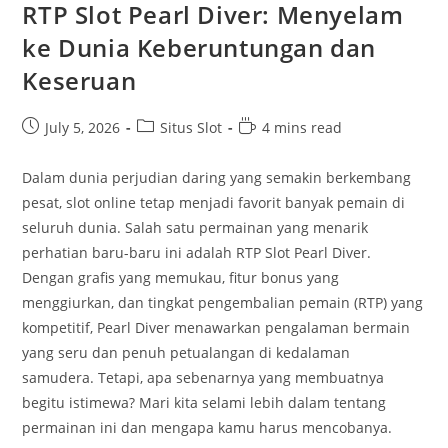
RTP Slot Pearl Diver: Menyelam
ke Dunia Keberuntungan dan
Keseruan
Post
Post
Reading
July 5, 2026
Situs Slot
4 mins read
published:
category:
time:
Dalam dunia perjudian daring yang semakin berkembang
pesat, slot online tetap menjadi favorit banyak pemain di
seluruh dunia. Salah satu permainan yang menarik
perhatian baru-baru ini adalah RTP Slot Pearl Diver.
Dengan grafis yang memukau, fitur bonus yang
menggiurkan, dan tingkat pengembalian pemain (RTP) yang
kompetitif, Pearl Diver menawarkan pengalaman bermain
yang seru dan penuh petualangan di kedalaman
samudera. Tetapi, apa sebenarnya yang membuatnya
begitu istimewa? Mari kita selami lebih dalam tentang
permainan ini dan mengapa kamu harus mencobanya.