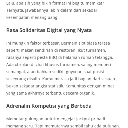
Lalu, apa sih yang bikin format ini begitu memikat?
Ternyata, jawabannya lebih dalam dari sekadar
kesempatan menang uang.
Rasa Solidaritas Digital yang Nyata
Ini mungkin faktor terbesar. Bermain slot biasa terasa
seperti makan sendirian di restoran. Ikut turnamen,
rasanya seperti pesta BBQ di halaman rumah tetangga.
Ada obrolan di chat khusus turnamen, saling memberi
semangat, atau bahkan sedikit guyonan saat posisi
seseorang disalip. Kamu merasa jadi bagian dari sesuatu,
bukan sekadar angka statistik. Komunitas dengan minat
yang sama akhirnya terbentuk secara organik.
Adrenalin Kompetisi yang Berbeda
Memutar gulungan untuk mengejar jackpot pribadi
memang seru. Tapi memutarnya sambil tahu ada puluhan,