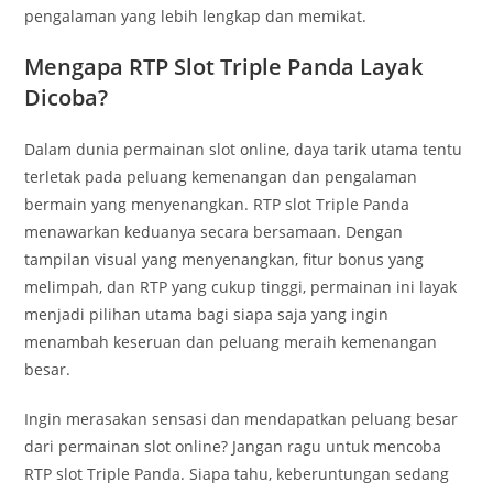
pengalaman yang lebih lengkap dan memikat.
Mengapa RTP Slot Triple Panda Layak
Dicoba?
Dalam dunia permainan slot online, daya tarik utama tentu
terletak pada peluang kemenangan dan pengalaman
bermain yang menyenangkan. RTP slot Triple Panda
menawarkan keduanya secara bersamaan. Dengan
tampilan visual yang menyenangkan, fitur bonus yang
melimpah, dan RTP yang cukup tinggi, permainan ini layak
menjadi pilihan utama bagi siapa saja yang ingin
menambah keseruan dan peluang meraih kemenangan
besar.
Ingin merasakan sensasi dan mendapatkan peluang besar
dari permainan slot online? Jangan ragu untuk mencoba
RTP slot Triple Panda. Siapa tahu, keberuntungan sedang