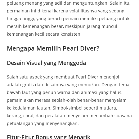
peluang menang yang adil dan menguntungkan. Selain itu,
permainan ini dikenal karena volatilitasnya yang sedang
hingga tinggi, yang berarti pemain memiliki peluang untuk
meraih kemenangan besar, meskipun jarang muncul
kemenangan kecil secara konsisten.
Mengapa Memilih Pearl Diver?
Desain Visual yang Menggoda
Salah satu aspek yang membuat Pearl Diver menonjol
adalah grafis dan desainnya yang memukau. Dengan tema
bawah laut yang penuh warna dan animasi yang halus,
pemain akan merasa seolah-olah benar-benar menyelam
ke kedalaman lautan. Simbol-simbol seperti mutiara,
kerang, coral, dan peralatan menyelam menambah suasana
petualangan yang menyenangkan.
Fitur-Fitur Bonus yang Menarik