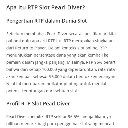
Apa Itu RTP Slot Pearl Diver?
Pengertian RTP dalam Dunia Slot
Sebelum membahas Pearl Diver secara spesifik, mari kita
pahami dulu apa arti RTP itu. RTP merupakan singkatan
dari Return to Player. Dalam konteks slot online, RTP
menunjukkan persentase dana yang akan kembali ke
pemain dalam jangka panjang. Misalnya, RTP 96% berarti
bahwa dari setiap 100.000 yang dipertaruhkan, rata-rata
akan kembali sebesar 96.000 dalam bentuk kemenangan.
Nilai ini merupakan indikator penting untuk menilai
potensi keuntungan dari sebuah slot.
Profil RTP Slot Pearl Diver
Pearl Diver memiliki RTP sekitar 96.5%, menjadikannya
pilihan menarik bagi para penggemar slot yang mencari