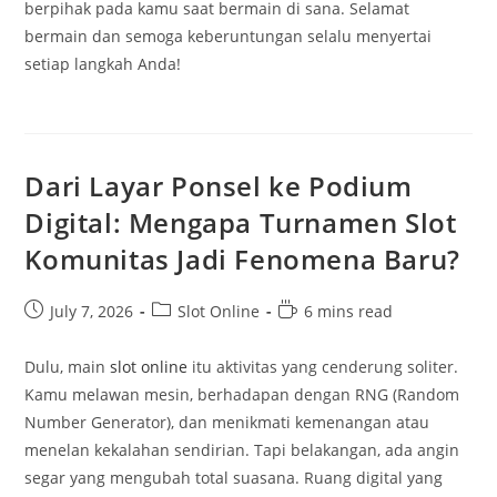
berpihak pada kamu saat bermain di sana. Selamat
bermain dan semoga keberuntungan selalu menyertai
setiap langkah Anda!
Dari Layar Ponsel ke Podium
Digital: Mengapa Turnamen Slot
Komunitas Jadi Fenomena Baru?
Post
Post
Reading
July 7, 2026
Slot Online
6 mins read
published:
category:
time:
Dulu, main
slot online
itu aktivitas yang cenderung soliter.
Kamu melawan mesin, berhadapan dengan RNG (Random
Number Generator), dan menikmati kemenangan atau
menelan kekalahan sendirian. Tapi belakangan, ada angin
segar yang mengubah total suasana. Ruang digital yang