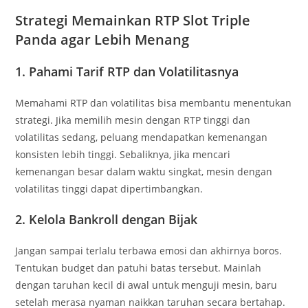
Strategi Memainkan RTP Slot Triple
Panda agar Lebih Menang
1. Pahami Tarif RTP dan Volatilitasnya
Memahami RTP dan volatilitas bisa membantu menentukan
strategi. Jika memilih mesin dengan RTP tinggi dan
volatilitas sedang, peluang mendapatkan kemenangan
konsisten lebih tinggi. Sebaliknya, jika mencari
kemenangan besar dalam waktu singkat, mesin dengan
volatilitas tinggi dapat dipertimbangkan.
2. Kelola Bankroll dengan Bijak
Jangan sampai terlalu terbawa emosi dan akhirnya boros.
Tentukan budget dan patuhi batas tersebut. Mainlah
dengan taruhan kecil di awal untuk menguji mesin, baru
setelah merasa nyaman naikkan taruhan secara bertahap.