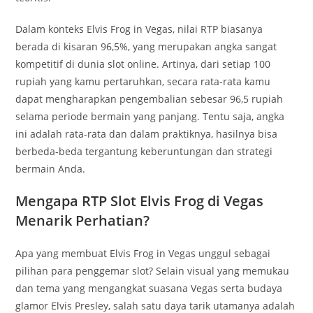
Dalam konteks Elvis Frog in Vegas, nilai RTP biasanya
berada di kisaran 96,5%, yang merupakan angka sangat
kompetitif di dunia slot online. Artinya, dari setiap 100
rupiah yang kamu pertaruhkan, secara rata-rata kamu
dapat mengharapkan pengembalian sebesar 96,5 rupiah
selama periode bermain yang panjang. Tentu saja, angka
ini adalah rata-rata dan dalam praktiknya, hasilnya bisa
berbeda-beda tergantung keberuntungan dan strategi
bermain Anda.
Mengapa RTP Slot Elvis Frog di Vegas
Menarik Perhatian?
Apa yang membuat Elvis Frog in Vegas unggul sebagai
pilihan para penggemar slot? Selain visual yang memukau
dan tema yang mengangkat suasana Vegas serta budaya
glamor Elvis Presley, salah satu daya tarik utamanya adalah