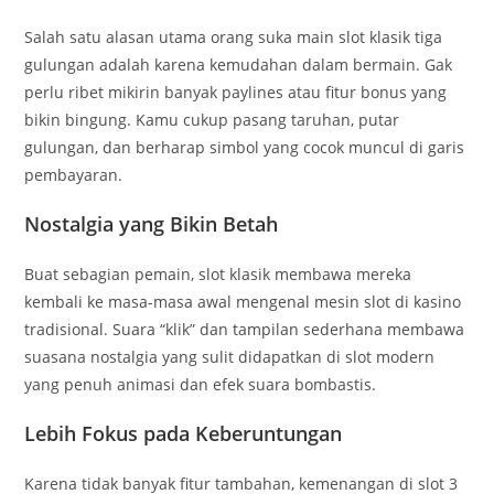
Salah satu alasan utama orang suka main slot klasik tiga
gulungan adalah karena kemudahan dalam bermain. Gak
perlu ribet mikirin banyak paylines atau fitur bonus yang
bikin bingung. Kamu cukup pasang taruhan, putar
gulungan, dan berharap simbol yang cocok muncul di garis
pembayaran.
Nostalgia yang Bikin Betah
Buat sebagian pemain, slot klasik membawa mereka
kembali ke masa-masa awal mengenal mesin slot di kasino
tradisional. Suara “klik” dan tampilan sederhana membawa
suasana nostalgia yang sulit didapatkan di slot modern
yang penuh animasi dan efek suara bombastis.
Lebih Fokus pada Keberuntungan
Karena tidak banyak fitur tambahan, kemenangan di slot 3