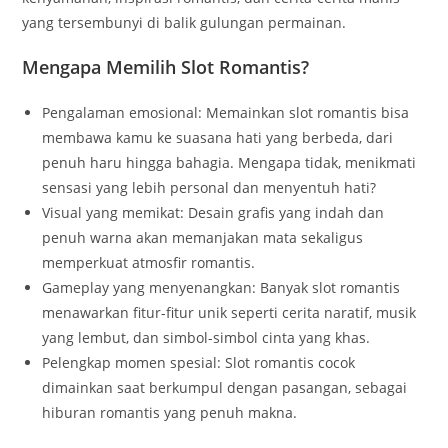
yang tersembunyi di balik gulungan permainan.
Mengapa Memilih Slot Romantis?
Pengalaman emosional: Memainkan slot romantis bisa
membawa kamu ke suasana hati yang berbeda, dari
penuh haru hingga bahagia. Mengapa tidak, menikmati
sensasi yang lebih personal dan menyentuh hati?
Visual yang memikat: Desain grafis yang indah dan
penuh warna akan memanjakan mata sekaligus
memperkuat atmosfir romantis.
Gameplay yang menyenangkan: Banyak slot romantis
menawarkan fitur-fitur unik seperti cerita naratif, musik
yang lembut, dan simbol-simbol cinta yang khas.
Pelengkap momen spesial: Slot romantis cocok
dimainkan saat berkumpul dengan pasangan, sebagai
hiburan romantis yang penuh makna.