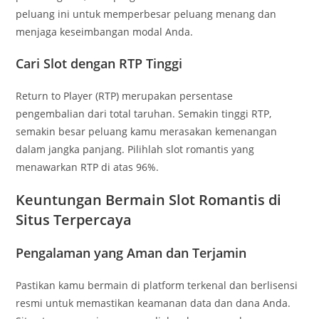
peluang ini untuk memperbesar peluang menang dan
menjaga keseimbangan modal Anda.
Cari Slot dengan RTP Tinggi
Return to Player (RTP) merupakan persentase
pengembalian dari total taruhan. Semakin tinggi RTP,
semakin besar peluang kamu merasakan kemenangan
dalam jangka panjang. Pilihlah slot romantis yang
menawarkan RTP di atas 96%.
Keuntungan Bermain Slot Romantis di
Situs Terpercaya
Pengalaman yang Aman dan Terjamin
Pastikan kamu bermain di platform terkenal dan berlisensi
resmi untuk memastikan keamanan data dan dana Anda.