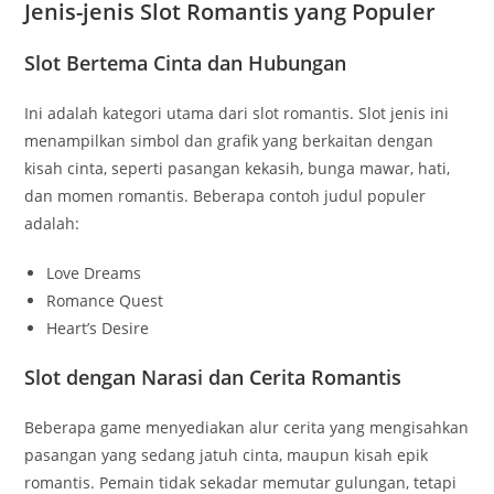
Jenis-jenis Slot Romantis yang Populer
Slot Bertema Cinta dan Hubungan
Ini adalah kategori utama dari slot romantis. Slot jenis ini
menampilkan simbol dan grafik yang berkaitan dengan
kisah cinta, seperti pasangan kekasih, bunga mawar, hati,
dan momen romantis. Beberapa contoh judul populer
adalah:
Love Dreams
Romance Quest
Heart’s Desire
Slot dengan Narasi dan Cerita Romantis
Beberapa game menyediakan alur cerita yang mengisahkan
pasangan yang sedang jatuh cinta, maupun kisah epik
romantis. Pemain tidak sekadar memutar gulungan, tetapi