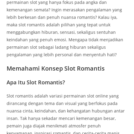
permainan slot yang hanya fokus pada angka dan
kemenangan semata? Ingin merasakan pengalaman yang
lebih berkesan dan penuh nuansa romantis? Kalau iya,
maka slot romantis adalah pilihan yang tepat untuk
menggabungkan hiburan, sensasi, sekaligus sentuhan
keindahan yang penuh emosi. Mengapa tidak menjadikan
permainan slot sebagai ladang hiburan sekaligus
pengalaman yang lebih personal dan menyentuh hati?
Memahami Konsep Slot Romantis
Apa Itu Slot Romantis?
Slot romantis adalah variasi permainan slot online yang
dirancang dengan tema dan visual yang berfokus pada
nuansa cinta, keindahan, dan kehangatan hubungan antar
insan. Tak hanya sekadar mencari kemenangan besar,
pemain juga diajak menikmati atmosfer penuh
kenyamanan, inspirasi romantis, dan cerita-cerita manis