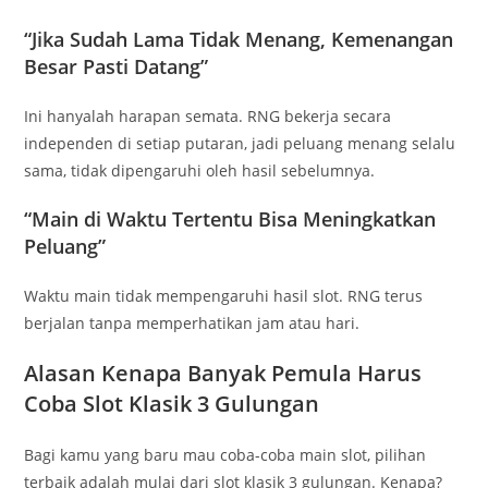
“Jika Sudah Lama Tidak Menang, Kemenangan
Besar Pasti Datang”
Ini hanyalah harapan semata. RNG bekerja secara
independen di setiap putaran, jadi peluang menang selalu
sama, tidak dipengaruhi oleh hasil sebelumnya.
“Main di Waktu Tertentu Bisa Meningkatkan
Peluang”
Waktu main tidak mempengaruhi hasil slot. RNG terus
berjalan tanpa memperhatikan jam atau hari.
Alasan Kenapa Banyak Pemula Harus
Coba Slot Klasik 3 Gulungan
Bagi kamu yang baru mau coba-coba main slot, pilihan
terbaik adalah mulai dari slot klasik 3 gulungan. Kenapa?