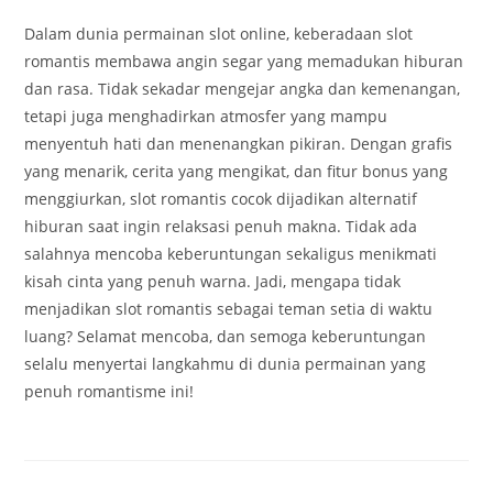
Dalam dunia permainan slot online, keberadaan slot
romantis membawa angin segar yang memadukan hiburan
dan rasa. Tidak sekadar mengejar angka dan kemenangan,
tetapi juga menghadirkan atmosfer yang mampu
menyentuh hati dan menenangkan pikiran. Dengan grafis
yang menarik, cerita yang mengikat, dan fitur bonus yang
menggiurkan, slot romantis cocok dijadikan alternatif
hiburan saat ingin relaksasi penuh makna. Tidak ada
salahnya mencoba keberuntungan sekaligus menikmati
kisah cinta yang penuh warna. Jadi, mengapa tidak
menjadikan slot romantis sebagai teman setia di waktu
luang? Selamat mencoba, dan semoga keberuntungan
selalu menyertai langkahmu di dunia permainan yang
penuh romantisme ini!