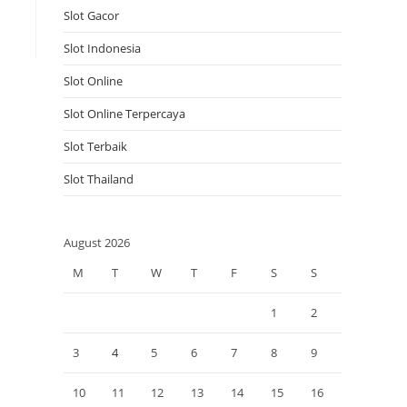
Slot Gacor
Slot Indonesia
Slot Online
Slot Online Terpercaya
Slot Terbaik
Slot Thailand
August 2026
M
T
W
T
F
S
S
1
2
3
4
5
6
7
8
9
10
11
12
13
14
15
16