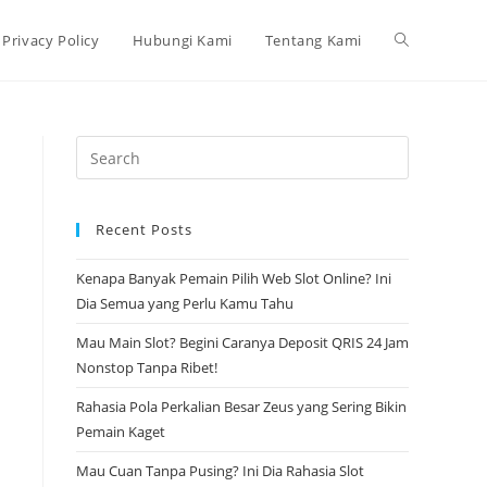
Toggle
Privacy Policy
Hubungi Kami
Tentang Kami
website
Press
Escape
search
to
Recent Posts
close
the
Kenapa Banyak Pemain Pilih Web Slot Online? Ini
search
Dia Semua yang Perlu Kamu Tahu
panel.
Mau Main Slot? Begini Caranya Deposit QRIS 24 Jam
Nonstop Tanpa Ribet!
Rahasia Pola Perkalian Besar Zeus yang Sering Bikin
Pemain Kaget
Mau Cuan Tanpa Pusing? Ini Dia Rahasia Slot