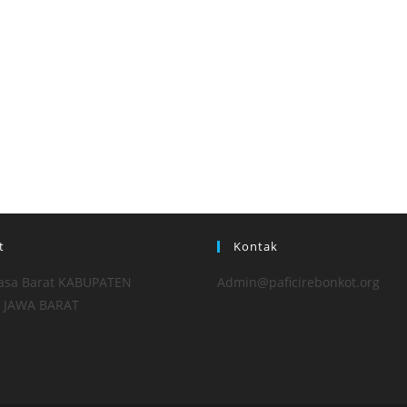
t
Kontak
ayasa Barat KABUPATEN
Admin@paficirebonkot.org
 JAWA BARAT