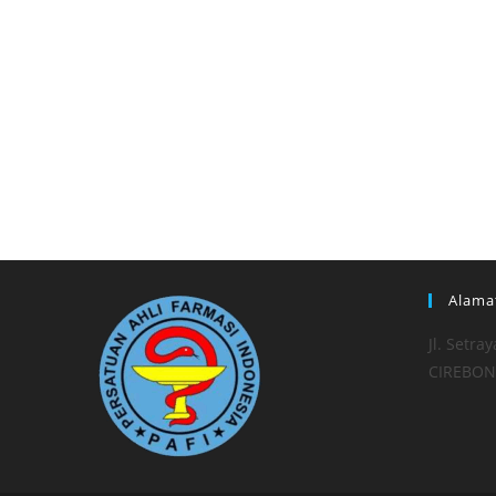
Alama
Jl. Setr
CIREBON