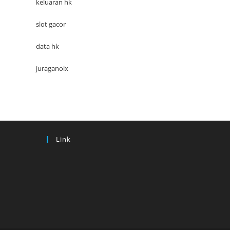
keluaran hk
slot gacor
data hk
juraganolx
Link