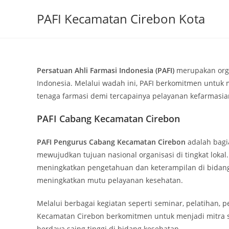
Skip
PAFI Kecamatan Cirebon Kota
to
content
Persatuan Ahli Farmasi Indonesia (PAFI)
merupakan organ
Indonesia. Melalui wadah ini, PAFI berkomitmen untuk 
tenaga farmasi demi tercapainya pelayanan kefarmasia
PAFI Cabang Kecamatan Cirebon
PAFI Pengurus Cabang Kecamatan Cirebon
adalah bagia
mewujudkan tujuan nasional organisasi di tingkat loka
meningkatkan pengetahuan dan keterampilan di bidang
meningkatkan mutu pelayanan kesehatan.
Melalui berbagai kegiatan seperti seminar, pelatihan, 
Kecamatan Cirebon berkomitmen untuk menjadi mitra s
berdaya saing tinggi di bidang kesehatan.