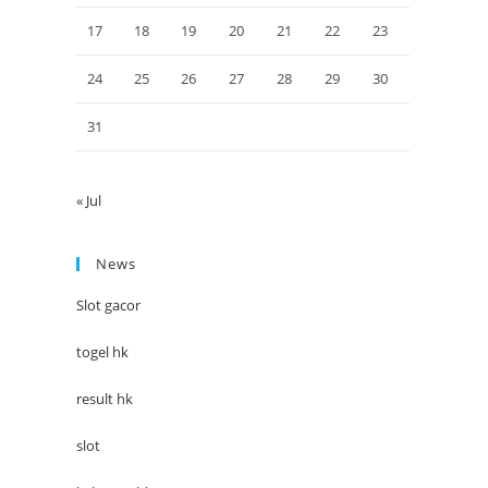
17
18
19
20
21
22
23
24
25
26
27
28
29
30
31
« Jul
News
Slot gacor
togel hk
result hk
slot