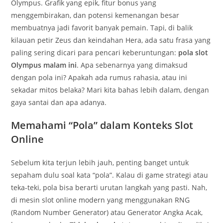
Olympus. Grafik yang epik, fitur bonus yang
menggembirakan, dan potensi kemenangan besar
membuatnya jadi favorit banyak pemain. Tapi, di balik
kilauan petir Zeus dan keindahan Hera, ada satu frasa yang
paling sering dicari para pencari keberuntungan:
pola slot
Olympus malam ini
. Apa sebenarnya yang dimaksud
dengan pola ini? Apakah ada rumus rahasia, atau ini
sekadar mitos belaka? Mari kita bahas lebih dalam, dengan
gaya santai dan apa adanya.
Memahami “Pola” dalam Konteks Slot
Online
Sebelum kita terjun lebih jauh, penting banget untuk
sepaham dulu soal kata “pola”. Kalau di game strategi atau
teka-teki, pola bisa berarti urutan langkah yang pasti. Nah,
di mesin slot online modern yang menggunakan RNG
(Random Number Generator) atau Generator Angka Acak,