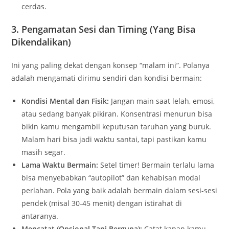
cerdas.
3. Pengamatan Sesi dan Timing (Yang Bisa
Dikendalikan)
Ini yang paling dekat dengan konsep “malam ini”. Polanya
adalah mengamati dirimu sendiri dan kondisi bermain:
Kondisi Mental dan Fisik:
Jangan main saat lelah, emosi,
atau sedang banyak pikiran. Konsentrasi menurun bisa
bikin kamu mengambil keputusan taruhan yang buruk.
Malam hari bisa jadi waktu santai, tapi pastikan kamu
masih segar.
Lama Waktu Bermain:
Setel timer! Bermain terlalu lama
bisa menyebabkan “autopilot” dan kehabisan modal
perlahan. Pola yang baik adalah bermain dalam sesi-sesi
pendek (misal 30-45 menit) dengan istirahat di
antaranya.
Mencatat (Opsional Tapi Berguna):
Catat kapan kamu