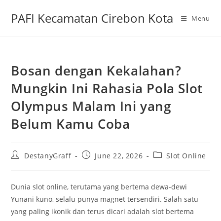
Skip
PAFI Kecamatan Cirebon Kota
to
Menu
content
Bosan dengan Kekalahan?
Mungkin Ini Rahasia Pola Slot
Olympus Malam Ini yang
Belum Kamu Coba
Post
Post
Post
DestanyGraff
June 22, 2026
Slot Online
author:
published:
category:
Dunia slot online, terutama yang bertema dewa-dewi
Yunani kuno, selalu punya magnet tersendiri. Salah satu
yang paling ikonik dan terus dicari adalah slot bertema