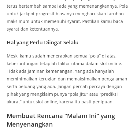
terus bertambah sampai ada yang memenangkannya. Pola
untuk jackpot progresif biasanya mengharuskan taruhan
maksimum untuk memenuhi syarat. Pastikan kamu baca
syarat dan ketentuannya.
Hal yang Perlu Diingat Selalu
Meski kamu sudah menerapkan semua “pola” di atas,
keberuntungan tetaplah faktor utama dalam slot online.
Tidak ada jaminan kemenangan. Yang ada hanyalah
meminimalkan kerugian dan memaksimalkan pengalaman
serta peluang yang ada. Jangan pernah percaya dengan
pihak yang mengklaim punya “pola jitu” atau “prediksi
akurat” untuk slot online, karena itu pasti penipuan.
Membuat Rencana “Malam Ini” yang
Menyenangkan