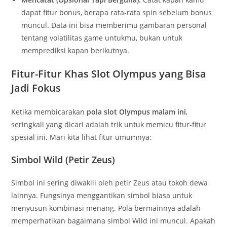
dapat fitur bonus, berapa rata-rata spin sebelum bonus
muncul. Data ini bisa memberimu gambaran personal
tentang volatilitas game untukmu, bukan untuk
memprediksi kapan berikutnya.
Fitur-Fitur Khas Slot Olympus yang Bisa
Jadi Fokus
Ketika membicarakan
pola slot Olympus malam ini
,
seringkali yang dicari adalah trik untuk memicu fitur-fitur
spesial ini. Mari kita lihat fitur umumnya:
Simbol Wild (Petir Zeus)
Simbol ini sering diwakili oleh petir Zeus atau tokoh dewa
lainnya. Fungsinya menggantikan simbol biasa untuk
menyusun kombinasi menang. Pola bermainnya adalah
memperhatikan bagaimana simbol Wild ini muncul. Apakah