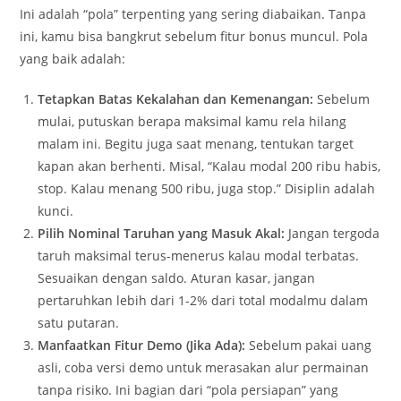
Ini adalah “pola” terpenting yang sering diabaikan. Tanpa
ini, kamu bisa bangkrut sebelum fitur bonus muncul. Pola
yang baik adalah:
Tetapkan Batas Kekalahan dan Kemenangan:
Sebelum
mulai, putuskan berapa maksimal kamu rela hilang
malam ini. Begitu juga saat menang, tentukan target
kapan akan berhenti. Misal, “Kalau modal 200 ribu habis,
stop. Kalau menang 500 ribu, juga stop.” Disiplin adalah
kunci.
Pilih Nominal Taruhan yang Masuk Akal:
Jangan tergoda
taruh maksimal terus-menerus kalau modal terbatas.
Sesuaikan dengan saldo. Aturan kasar, jangan
pertaruhkan lebih dari 1-2% dari total modalmu dalam
satu putaran.
Manfaatkan Fitur Demo (Jika Ada):
Sebelum pakai uang
asli, coba versi demo untuk merasakan alur permainan
tanpa risiko. Ini bagian dari “pola persiapan” yang