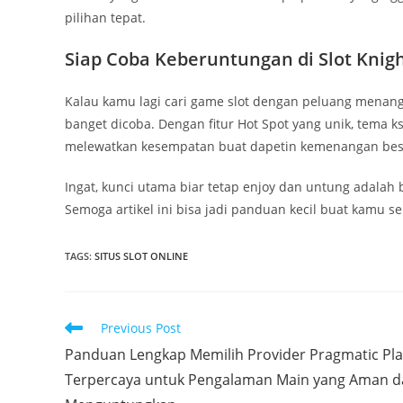
pilihan tepat.
Siap Coba Keberuntungan di Slot Knigh
Kalau kamu lagi cari game slot dengan peluang menang y
banget dicoba. Dengan fitur Hot Spot yang unik, tema ks
melewatkan kesempatan buat dapetin kemenangan besar
Ingat, kunci utama biar tetap enjoy dan untung adala
Semoga artikel ini bisa jadi panduan kecil buat kamu s
TAGS
:
SITUS SLOT ONLINE
Read
Previous Post
more
Panduan Lengkap Memilih Provider Pragmatic Pla
articles
Terpercaya untuk Pengalaman Main yang Aman d