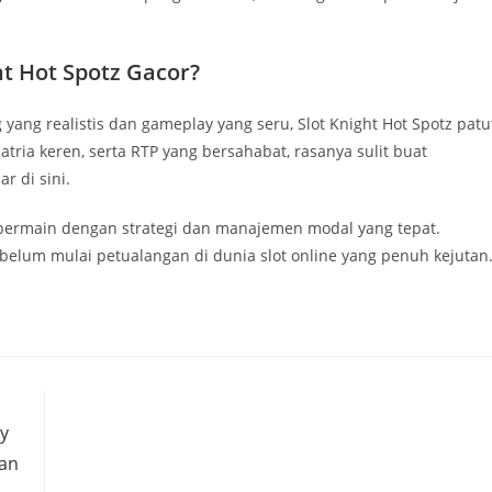
t Hot Spotz Gacor?
ang realistis dan gameplay yang seru, Slot Knight Hot Spotz patu
atria keren, serta RTP yang bersahabat, rasanya sulit buat
 di sini.
h bermain dengan strategi dan manajemen modal yang tepat.
ebelum mulai petualangan di dunia slot online yang penuh kejutan
y
an