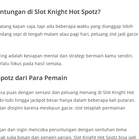
tungan di Slot Knight Hot Spotz?
atang kapan saja, tapi ada beberapa waktu yang dianggap lebih
dang sepi di tengah malam atau pagi hari, peluang slot jadi gacor
nting adalah kesiapan mental dan strategi bermain kamu sendiri.
lalu fokus pada hasil semata.
potz dari Para Pemain
asa puas dengan sensasi dan peluang menang di Slot Knight Hot
bi-tubi hingga jackpot besar hanya dalam beberapa kali putaran.
n disiplin karena meskipun gacor, slot tetaplah permainan
angan dan ingin mencoba peruntungan dengan sentuhan tema
k suka bosan dan pengen variasi, Slot Knight Hot Spotz bisa jadi