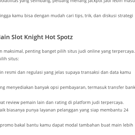
olatilitas yang seimbang, peluang menang jackpot jadi lebih masu
ngga kamu bisa dengan mudah cari tips, trik, dan diskusi strategi
ain Slot Knight Hot Spotz
 maksimal, penting banget pilih situs judi online yang terpercaya.
lih situs:
izin resmi dan regulasi yang jelas supaya transaksi dan data kamu
 yang menyediakan banyak opsi pembayaran, termasuk transfer bank
wat review pemain lain dan rating di platform judi terpercaya.
baik biasanya punya layanan pelanggan yang siap membantu 24
h promo bakal bantu kamu dapat modal tambahan buat main lebih