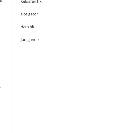
k
keluaran hk
slot gacor
data hk
juraganolx
,