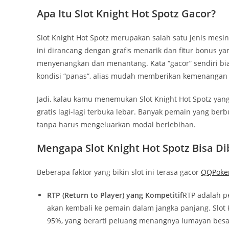
Apa Itu Slot Knight Hot Spotz Gacor?
Slot Knight Hot Spotz merupakan salah satu jenis mesi
ini dirancang dengan grafis menarik dan fitur bonus 
menyenangkan dan menantang. Kata “gacor” sendiri bi
kondisi “panas”, alias mudah memberikan kemenangan a
Jadi, kalau kamu menemukan Slot Knight Hot Spotz yang
gratis lagi-lagi terbuka lebar. Banyak pemain yang b
tanpa harus mengeluarkan modal berlebihan.
Mengapa Slot Knight Hot Spotz Bisa Di
Beberapa faktor yang bikin slot ini terasa gacor
QQPoker
RTP (Return to Player) yang Kompetitif
RTP adalah p
akan kembali ke pemain dalam jangka panjang. Slot K
95%, yang berarti peluang menangnya lumayan besar