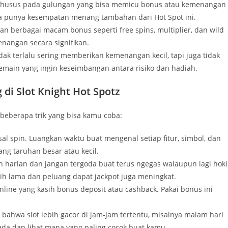
 khusus pada gulungan yang bisa memicu bonus atau kemenangan
juga punya kesempatan menang tambahan dari Hot Spot ini.
n berbagai macam bonus seperti free spins, multiplier, dan wild
angan secara signifikan.
 tidak terlalu sering memberikan kemenangan kecil, tapi juga tidak
emain yang ingin keseimbangan antara risiko dan hadiah.
i Slot Knight Hot Spotz
 beberapa trik yang bisa kamu coba:
al spin. Luangkan waktu buat mengenal setiap fitur, simbol, dan
ng taruhan besar atau kecil.
n harian dan jangan tergoda buat terus ngegas walaupun lagi hoki
ih lama dan peluang dapat jackpot juga meningkat.
online yang kasih bonus deposit atau cashback. Pakai bonus ini
bahwa slot lebih gacor di jam-jam tertentu, misalnya malam hari
beda dan lihat mana yang paling cocok buat kamu.