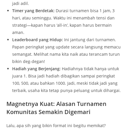
jadi adil.
Timer yang Berdetak:
Durasi turnamen bisa 1 jam, 3
hari, atau seminggu. Waktu ini menambah tensi dan
strategi—kapan harus ‘all-in’, kapan harus bermain
aman.
Leaderboard yang Hidup:
Ini jantung dari turnamen.
Papan peringkat yang update secara langsung memacu
semangat. Melihat nama kita naik atau terancam turun
bikin deg-degan!
Hadiah yang Berjenjang:
Hadiahnya tidak hanya untuk
juara 1. Bisa jadi hadiah dibagikan sampai peringkat
100, 500, atau bahkan 1000. Jadi, meski tidak jadi yang
terbaik, usaha kita tetap punya peluang untuk dihargai.
Magnetnya Kuat: Alasan Turnamen
Komunitas Semakin Digemari
Lalu, apa sih yang bikin format ini begitu memikat?