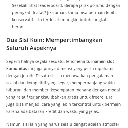
Sesekali lihat leaderboard. Berapa jarak poinmu dengan
peringkat di atas? Jika aman, kamu bisa bermain lebih
konservatif. Jika terdesak, mungkin butuh langkah
berani.
Dua Sisi Koin: Mempertimbangkan
Seluruh Aspeknya
Seperti halnya segala sesuatu, fenomena
turnamen slot
komunitas
ini juga punya dimensi yang perlu dipahami
dengan jernih. Di satu sisi, ia menawarkan pengalaman
sosial dan kompetitif yang segar, memperpanjang waktu
hiburan, dan memberi kesempatan menang dengan modal
yang relatif terjangkau (bahkan gratis untuk freeroll). Ia
juga bisa menjadi cara yang lebih terkontrol untuk bermain
karena ada batasan kredit dan waktu yang jelas.
Namun, sisi lain yang harus selalu diingat adalah atmosfer