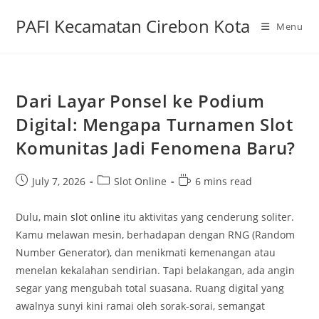
Skip
PAFI Kecamatan Cirebon Kota
to
Menu
content
Dari Layar Ponsel ke Podium
Digital: Mengapa Turnamen Slot
Komunitas Jadi Fenomena Baru?
Post
Post
Reading
July 7, 2026
Slot Online
6 mins read
published:
category:
time:
Dulu, main
slot online
itu aktivitas yang cenderung soliter.
Kamu melawan mesin, berhadapan dengan RNG (Random
Number Generator), dan menikmati kemenangan atau
menelan kekalahan sendirian. Tapi belakangan, ada angin
segar yang mengubah total suasana. Ruang digital yang
awalnya sunyi kini ramai oleh sorak-sorai, semangat