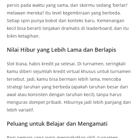
persis pada waktu yang sama, dan skormu sedang ‘berlari’
melawan mereka? Itu level kegembiraan yang berbeda.
Setiap spin punya bobot dan konteks baru. Kemenangan
kecil bisa berarti lonjakan dramatis di leaderboard, dan itu
bikin ketagihan.
Nilai Hibur yang Lebih Lama dan Berlapis
Slot biasa, habis kredit ya selesai. Di turnamen, seringkali
kamu diberi sejumlah kredit virtual khusus untuk turnamen
tersebut. Jadi, kamu bisa bermain lebih lama, mencoba
strategi taruhan yang berbeda (apakah taruhan besar dari
awal atau konsisten dengan taruhan kecil), tanpa harus
menguras dompet pribadi. Hiburnya jadi lebih panjang dan
lebih variatif.
Peluang untuk Belajar dan Mengamati
Bagi pemain yang ingin meningkatkan skill, turnamen