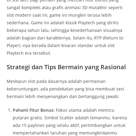
sangat kompleks atau grafis animasi 3D mutakhir seperti
slot modern saat ini, game ini mungkin terasa lebih
sederhana. Game ini adalah klasik Playtech yang dirilis
beberapa tahun lalu, sehingga kesederhanaan visualnya
adalah bagian dari karakternya. Selain itu, RTP (Return to
Player) -nya berada dalam kisaran standar untuk slot
Playtech era tersebut.
Strategi dan Tips Bermain yang Rasional
Meskipun slot pada dasarnya adalah permainan
keberuntungan, ada pendekatan yang bisa membuat sesi
bermain lebih menyenangkan dan bertanggung jawab:
Pahami Fitur Bonus:
Fokus utama adalah memicu
putaran gratis. Simbol Scatter adalah temanmu. Karena
ada 15 paylines yang selalu aktif, pertimbangkan untuk
mempertahankan taruhan yang memungkinkanmu