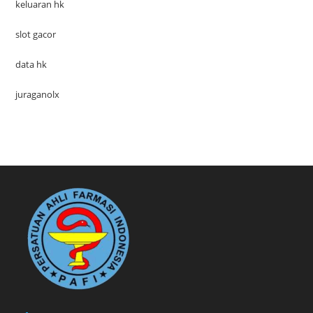
keluaran hk
slot gacor
data hk
juraganolx