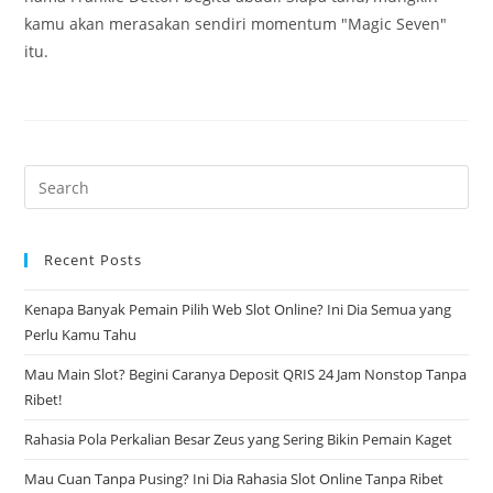
kamu akan merasakan sendiri momentum "Magic Seven"
itu.
Pre
Es
to
Recent Posts
clo
the
Kenapa Banyak Pemain Pilih Web Slot Online? Ini Dia Semua yang
sea
Perlu Kamu Tahu
pan
Mau Main Slot? Begini Caranya Deposit QRIS 24 Jam Nonstop Tanpa
Ribet!
Rahasia Pola Perkalian Besar Zeus yang Sering Bikin Pemain Kaget
Mau Cuan Tanpa Pusing? Ini Dia Rahasia Slot Online Tanpa Ribet