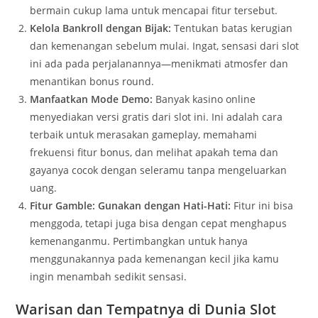
bermain cukup lama untuk mencapai fitur tersebut.
Kelola Bankroll dengan Bijak:
Tentukan batas kerugian
dan kemenangan sebelum mulai. Ingat, sensasi dari slot
ini ada pada perjalanannya—menikmati atmosfer dan
menantikan bonus round.
Manfaatkan Mode Demo:
Banyak kasino online
menyediakan versi gratis dari slot ini. Ini adalah cara
terbaik untuk merasakan gameplay, memahami
frekuensi fitur bonus, dan melihat apakah tema dan
gayanya cocok dengan seleramu tanpa mengeluarkan
uang.
Fitur Gamble: Gunakan dengan Hati-Hati:
Fitur ini bisa
menggoda, tetapi juga bisa dengan cepat menghapus
kemenanganmu. Pertimbangkan untuk hanya
menggunakannya pada kemenangan kecil jika kamu
ingin menambah sedikit sensasi.
Warisan dan Tempatnya di Dunia Slot