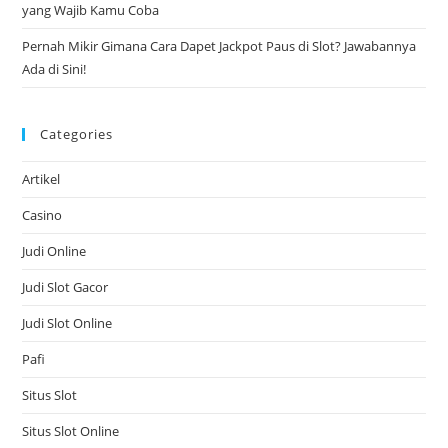
yang Wajib Kamu Coba
Pernah Mikir Gimana Cara Dapet Jackpot Paus di Slot? Jawabannya
Ada di Sini!
Categories
Artikel
Casino
Judi Online
Judi Slot Gacor
Judi Slot Online
Pafi
Situs Slot
Situs Slot Online