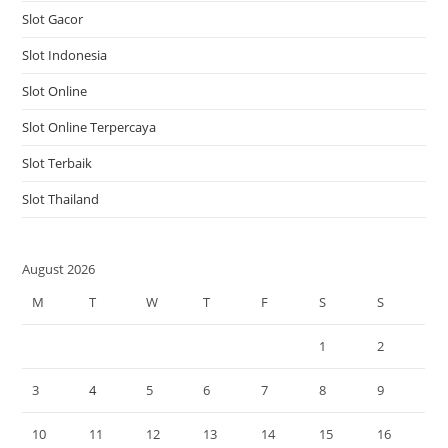
Slot Gacor
Slot Indonesia
Slot Online
Slot Online Terpercaya
Slot Terbaik
Slot Thailand
August 2026
M
T
W
T
F
S
S
1
2
3
4
5
6
7
8
9
10
11
12
13
14
15
16