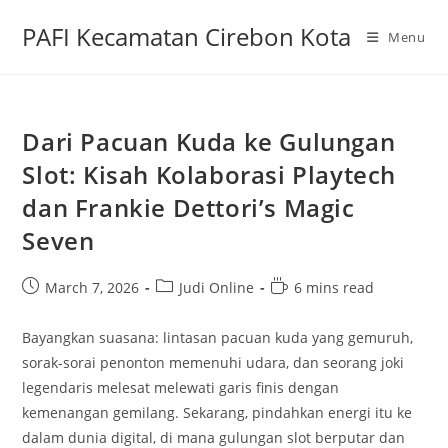
Skip
PAFI Kecamatan Cirebon Kota
to
Menu
content
Dari Pacuan Kuda ke Gulungan
Slot: Kisah Kolaborasi Playtech
dan Frankie Dettori’s Magic
Seven
Post
Post
Reading
March 7, 2026
Judi Online
6 mins read
published:
category:
time:
Bayangkan suasana: lintasan pacuan kuda yang gemuruh,
sorak-sorai penonton memenuhi udara, dan seorang joki
legendaris melesat melewati garis finis dengan
kemenangan gemilang. Sekarang, pindahkan energi itu ke
dalam dunia digital, di mana gulungan slot berputar dan