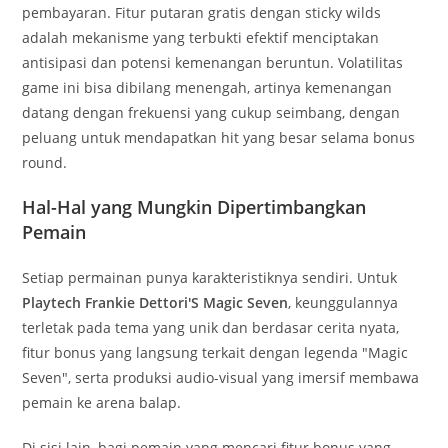
pembayaran. Fitur putaran gratis dengan sticky wilds
adalah mekanisme yang terbukti efektif menciptakan
antisipasi dan potensi kemenangan beruntun. Volatilitas
game ini bisa dibilang menengah, artinya kemenangan
datang dengan frekuensi yang cukup seimbang, dengan
peluang untuk mendapatkan hit yang besar selama bonus
round.
Hal-Hal yang Mungkin Dipertimbangkan
Pemain
Setiap permainan punya karakteristiknya sendiri. Untuk
Playtech Frankie Dettori'S Magic Seven
, keunggulannya
terletak pada tema yang unik dan berdasar cerita nyata,
fitur bonus yang langsung terkait dengan legenda "Magic
Seven", serta produksi audio-visual yang imersif membawa
pemain ke arena balap.
Di sisi lain, bagi pemain yang mencari fitur bonus yang