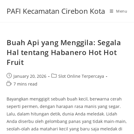
Skip
PAFI Kecamatan Cirebon Kota
to
Menu
content
Buah Api yang Menggila: Segala
Hal tentang Habanero Hot Hot
Fruit
Post
Post
January 20, 2026
Slot Online Terpercaya
published:
category:
Reading
7 mins read
time:
Bayangkan menggigit sebuah buah kecil, berwarna cerah
seperti permen, dengan harapan rasa manis yang segar.
Lalu, dalam hitungan detik, dunia Anda meledak. Lidah
Anda diserbu oleh gelombang panas yang tidak main-main,
seolah-olah ada matahari kecil yang baru saja meledak di