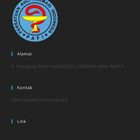
Alamat
Jl. Setrayasa Barat KABUPATEN CIREBON JAWA BARAT
Kontak
Admin@paficirebonkot.org
Link