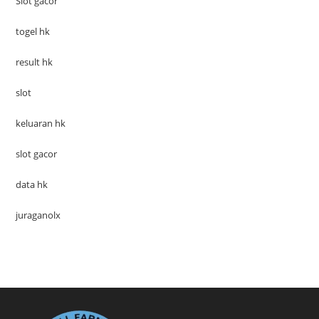
Slot gacor
togel hk
result hk
slot
keluaran hk
slot gacor
data hk
juraganolx