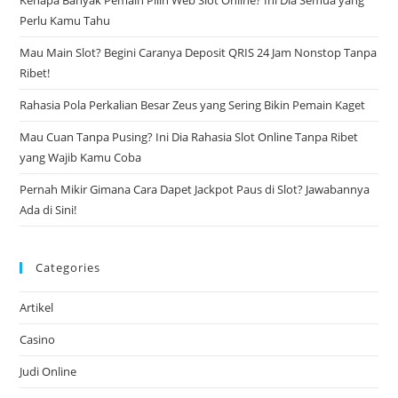
Kenapa Banyak Pemain Pilih Web Slot Online? Ini Dia Semua yang
sea
Perlu Kamu Tahu
pan
Mau Main Slot? Begini Caranya Deposit QRIS 24 Jam Nonstop Tanpa
Ribet!
Rahasia Pola Perkalian Besar Zeus yang Sering Bikin Pemain Kaget
Mau Cuan Tanpa Pusing? Ini Dia Rahasia Slot Online Tanpa Ribet
yang Wajib Kamu Coba
Pernah Mikir Gimana Cara Dapet Jackpot Paus di Slot? Jawabannya
Ada di Sini!
Categories
Artikel
Casino
Judi Online