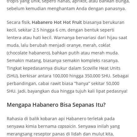
tropis yang unik, seperti nanas, aprikot, atau bahkan bunga,
sebelum kemudian menghantam Anda dengan panasnya.
Secara fisik,
Habanero Hot Hot Fruit
biasanya berukuran
kecil, sekitar 2.5 hingga 6 cm, dengan bentuk seperti
lentera atau hati kecil. Warnanya bervariasi dari hijau saat
muda, lalu berubah menjadi oranye, merah, coklat
(chocolate habanero), bahkan putih atau merah muda.
Semakin matang, biasanya semakin kompleks rasanya.
Tingkat kepedasannya diukur dalam Scoville Heat Units
(SHU), berkisar antara 100,000 hingga 350,000 SHU. Sebagai
perbandingan, cabai rawit biasa “hanya” sekitar 50,000
SHU. Jadi, bayangkan dua hingga tujuh kali lipat pedasnya!
Mengapa Habanero Bisa Sepanas Itu?
Rahasia di balik kobaran api Habanero terletak pada
senyawa kimia bernama
capsaicin
. Senyawa inilah yang
merangsang reseptor panas di lidah dan mulut kita,