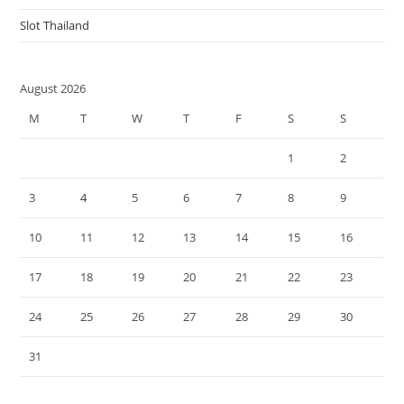
Slot Thailand
August 2026
M
T
W
T
F
S
S
1
2
3
4
5
6
7
8
9
10
11
12
13
14
15
16
17
18
19
20
21
22
23
24
25
26
27
28
29
30
31