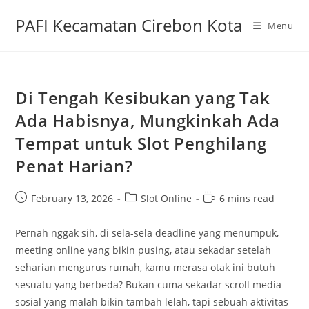
Skip
PAFI Kecamatan Cirebon Kota
to
Menu
content
Di Tengah Kesibukan yang Tak
Ada Habisnya, Mungkinkah Ada
Tempat untuk Slot Penghilang
Penat Harian?
Post
Post
Reading
February 13, 2026
Slot Online
6 mins read
published:
category:
time:
Pernah nggak sih, di sela-sela deadline yang menumpuk,
meeting online yang bikin pusing, atau sekadar setelah
seharian mengurus rumah, kamu merasa otak ini butuh
sesuatu yang berbeda? Bukan cuma sekadar scroll media
sosial yang malah bikin tambah lelah, tapi sebuah aktivitas