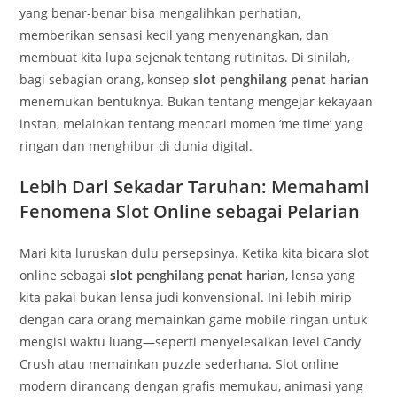
yang benar-benar bisa mengalihkan perhatian,
memberikan sensasi kecil yang menyenangkan, dan
membuat kita lupa sejenak tentang rutinitas. Di sinilah,
bagi sebagian orang, konsep
slot penghilang penat harian
menemukan bentuknya. Bukan tentang mengejar kekayaan
instan, melainkan tentang mencari momen ‘me time’ yang
ringan dan menghibur di dunia digital.
Lebih Dari Sekadar Taruhan: Memahami
Fenomena Slot Online sebagai Pelarian
Mari kita luruskan dulu persepsinya. Ketika kita bicara slot
online sebagai
slot
penghilang penat harian
, lensa yang
kita pakai bukan lensa judi konvensional. Ini lebih mirip
dengan cara orang memainkan game mobile ringan untuk
mengisi waktu luang—seperti menyelesaikan level Candy
Crush atau memainkan puzzle sederhana. Slot online
modern dirancang dengan grafis memukau, animasi yang