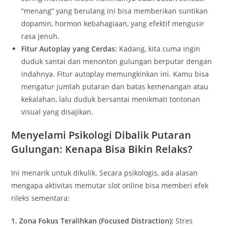
“menang” yang berulang ini bisa memberikan suntikan
dopamin, hormon kebahagiaan, yang efektif mengusir
rasa jenuh.
Fitur Autoplay yang Cerdas:
Kadang, kita cuma ingin
duduk santai dan menonton gulungan berputar dengan
indahnya. Fitur autoplay memungkinkan ini. Kamu bisa
mengatur jumlah putaran dan batas kemenangan atau
kekalahan, lalu duduk bersantai menikmati tontonan
visual yang disajikan.
Menyelami Psikologi Dibalik Putaran
Gulungan: Kenapa Bisa Bikin Relaks?
Ini menarik untuk dikulik. Secara psikologis, ada alasan
mengapa aktivitas memutar slot online bisa memberi efek
rileks sementara:
1. Zona Fokus Teralihkan (Focused Distraction):
Stres