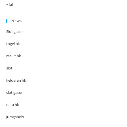
« Jul
News
Slot gacor
togel hk
result hk
slot
keluaran hk
slot gacor
data hk
juraganolx