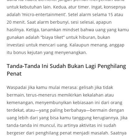
untuk kebutuhan lain. Kedua, atur timer. Ingat, konsepnya
adalah ‘micro-entertainment’. Setel alarm selama 15 atau
20 menit. Saat alarm berbunyi, sesi selesai, apapun
hasilnya. Ketiga, tanamkan mindset bahwa uang yang kamu
gunakan adalah “biaya tiket” untuk hiburan, bukan
investasi untuk mencari uang. Kalaupun menang, anggap
itu bonus kejutan yang menyenangkan.
Tanda-Tanda Ini Sudah Bukan Lagi Penghilang
Penat
Waspadai jika kamu mulai merasa: gelisah jika tidak
bermain, terus-menerus memikirkan kekalahan atau
kemenangan, menyembunyikan kebiasaan ini dari orang
terdekat, atau—yang paling berbahaya—bermain dengan
uang lebih dari yang bisa kamu tanggung kerugiannya. Jika
tanda-tanda ini muncul, itu artinya aktivitas ini sudah
bergeser dari penghilang penat menjadi masalah. Saatnya