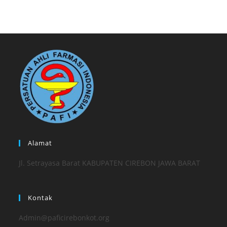
Alamat
Jl. Setrayasa Barat KABUPATEN CIREBON JAWA BARAT
Kontak
Admin@paficirebonkot.org