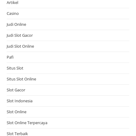
Artikel
Casino
Judi Online
Judi Slot Gacor
Judi Slot Online
Pafi
Situs Slot
Situs Slot Online
Slot Gacor
Slot Indonesia
Slot Online
Slot Online Terpercaya
Slot Terbaik