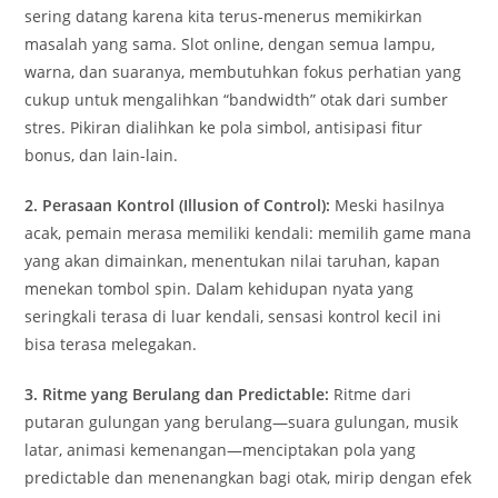
sering datang karena kita terus-menerus memikirkan
masalah yang sama. Slot online, dengan semua lampu,
warna, dan suaranya, membutuhkan fokus perhatian yang
cukup untuk mengalihkan “bandwidth” otak dari sumber
stres. Pikiran dialihkan ke pola simbol, antisipasi fitur
bonus, dan lain-lain.
2. Perasaan Kontrol (Illusion of Control):
Meski hasilnya
acak, pemain merasa memiliki kendali: memilih game mana
yang akan dimainkan, menentukan nilai taruhan, kapan
menekan tombol spin. Dalam kehidupan nyata yang
seringkali terasa di luar kendali, sensasi kontrol kecil ini
bisa terasa melegakan.
3. Ritme yang Berulang dan Predictable:
Ritme dari
putaran gulungan yang berulang—suara gulungan, musik
latar, animasi kemenangan—menciptakan pola yang
predictable dan menenangkan bagi otak, mirip dengan efek