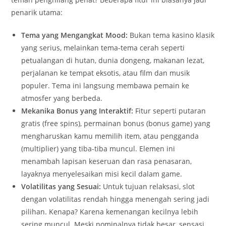
penarik utama:
Tema yang Mengangkat Mood:
Bukan tema kasino klasik
yang serius, melainkan tema-tema cerah seperti
petualangan di hutan, dunia dongeng, makanan lezat,
perjalanan ke tempat eksotis, atau film dan musik
populer. Tema ini langsung membawa pemain ke
atmosfer yang berbeda.
Mekanika Bonus yang Interaktif:
Fitur seperti putaran
gratis (free spins), permainan bonus (bonus game) yang
mengharuskan kamu memilih item, atau pengganda
(multiplier) yang tiba-tiba muncul. Elemen ini
menambah lapisan keseruan dan rasa penasaran,
layaknya menyelesaikan misi kecil dalam game.
Volatilitas yang Sesuai:
Untuk tujuan relaksasi, slot
dengan volatilitas rendah hingga menengah sering jadi
pilihan. Kenapa? Karena kemenangan kecilnya lebih
sering muncul. Meski nominalnya tidak besar, sensasi