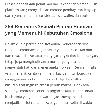
Proses deposit dan penarikan harus cepat dan aman. Pilih
platform yang menyediakan metode pembayaran lengkap
dan nyaman seperti transfer bank, e-wallet, dan pulsa.
Slot Romantis Sebuah Pilihan Hiburan
yang Memenuhi Kebutuhan Emosional
Dalam dunia permainan slot online, keberadaan slot
romantis membawa angin segar yang memadukan hiburan
dan rasa. Tidak sekadar mengejar angka dan kemenangan,
tetapi juga menghadirkan atmosfer yang mampu
menyentuh hati dan menenangkan pikiran. Dengan grafis
yang menarik, cerita yang mengikat, dan fitur bonus yang
menggiurkan, slot romantis cocok dijadikan alternatif
hiburan saat ingin relaksasi penuh makna. Tidak ada
salahnya mencoba keberuntungan sekaligus menikmati
kisah cinta yang penuh warna. Jadi, mengapa tidak
menjadikan slot romantis sebagai teman setia di waktu