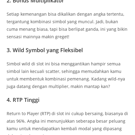
2. Bonus Multiplikator
Setiap kemenangan bisa dikalikan dengan angka tertentu,
tergantung kombinasi simbol yang muncul. Jadi, bukan
cuma menang biasa, tapi bisa berlipat ganda, ini yang bikin
sensasi mainnya makin greget!
3. Wild Symbol yang Fleksibel
Simbol wild di slot ini bisa menggantikan hampir semua
simbol lain kecuali scatter, sehingga memudahkan kamu
untuk membentuk kombinasi pemenang. Kadang wild-nya
juga datang dengan multiplier, makin mantap kan?
4. RTP Tinggi
Return to Player (RTP) di slot ini cukup bersaing, biasanya di
atas 96%. Angka ini menunjukkan seberapa besar peluang
kamu untuk mendapatkan kembali modal yang dipasang