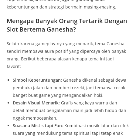
keberuntungan dan strategi bermain masing-masing.
Mengapa Banyak Orang Tertarik Dengan
Slot Bertema Ganesha?
Selain karena gameplay-nya yang menarik, tema Ganesha
sendiri membawa aura positif yang dipercaya oleh banyak
orang. Berikut beberapa alasan kenapa tema ini jadi
favorit:
Simbol Keberuntungan:
Ganesha dikenal sebagai dewa
pembuka jalan dan pemberi rezeki, jadi temanya cocok
banget buat game yang mengandalkan hoki.
Desain Visual Menarik:
Grafis yang kaya warna dan
detail membuat pengalaman main jadi lebih hidup dan
nggak membosankan.
Suasana Mistis tapi Fun:
Kombinasi musik latar dan efek
suara yang mendukung tema spiritual tapi tetap enak