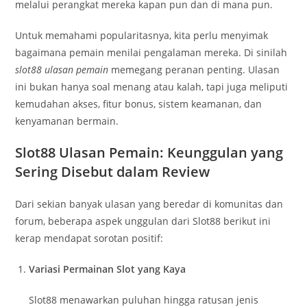
melalui perangkat mereka kapan pun dan di mana pun.
Untuk memahami popularitasnya, kita perlu menyimak
bagaimana pemain menilai pengalaman mereka. Di sinilah
slot88 ulasan pemain
memegang peranan penting. Ulasan
ini bukan hanya soal menang atau kalah, tapi juga meliputi
kemudahan akses, fitur bonus, sistem keamanan, dan
kenyamanan bermain.
Slot88 Ulasan Pemain: Keunggulan yang
Sering Disebut dalam Review
Dari sekian banyak ulasan yang beredar di komunitas dan
forum, beberapa aspek unggulan dari Slot88 berikut ini
kerap mendapat sorotan positif:
Variasi Permainan Slot yang Kaya
Slot88 menawarkan puluhan hingga ratusan jenis