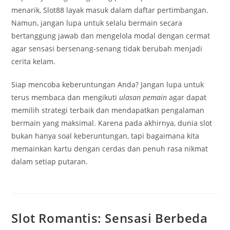
menarik, Slot88 layak masuk dalam daftar pertimbangan.
Namun, jangan lupa untuk selalu bermain secara
bertanggung jawab dan mengelola modal dengan cermat
agar sensasi bersenang-senang tidak berubah menjadi
cerita kelam.
Siap mencoba keberuntungan Anda? Jangan lupa untuk
terus membaca dan mengikuti
ulasan pemain
agar dapat
memilih strategi terbaik dan mendapatkan pengalaman
bermain yang maksimal. Karena pada akhirnya, dunia slot
bukan hanya soal keberuntungan, tapi bagaimana kita
memainkan kartu dengan cerdas dan penuh rasa nikmat
dalam setiap putaran.
Slot Romantis: Sensasi Berbeda