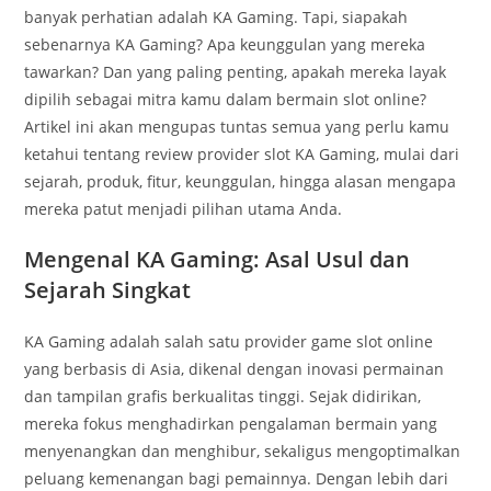
banyak perhatian adalah KA Gaming. Tapi, siapakah
sebenarnya KA Gaming? Apa keunggulan yang mereka
tawarkan? Dan yang paling penting, apakah mereka layak
dipilih sebagai mitra kamu dalam bermain slot online?
Artikel ini akan mengupas tuntas semua yang perlu kamu
ketahui tentang review provider slot KA Gaming, mulai dari
sejarah, produk, fitur, keunggulan, hingga alasan mengapa
mereka patut menjadi pilihan utama Anda.
Mengenal KA Gaming: Asal Usul dan
Sejarah Singkat
KA Gaming adalah salah satu provider game slot online
yang berbasis di Asia, dikenal dengan inovasi permainan
dan tampilan grafis berkualitas tinggi. Sejak didirikan,
mereka fokus menghadirkan pengalaman bermain yang
menyenangkan dan menghibur, sekaligus mengoptimalkan
peluang kemenangan bagi pemainnya. Dengan lebih dari