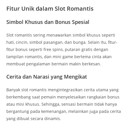
Fitur Unik dalam Slot Romantis
Simbol Khusus dan Bonus Spesial
Slot romantis sering menawarkan simbol khusus seperti
hati, cincin, simbol pasangan, dan bunga. Selain itu, fitur-
fitur bonus seperti free spins, putaran gratis dengan
tampilan romantis, dan mini game bertema cinta akan
membuat pengalaman bermain makin berkesan.
Cerita dan Narasi yang Mengikat
Banyak slot romantis mengintegrasikan cerita utama yang
berkembang saat pemain menyelesaikan rangkaian bonus
atau misi khusus. Sehingga, sensasi bermain tidak hanya
bergantung pada kemenangan, melainkan juga pada cerita
yang dibuat secara dinamis.