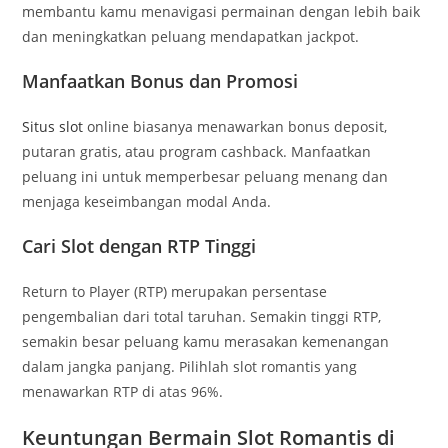
membantu kamu menavigasi permainan dengan lebih baik
dan meningkatkan peluang mendapatkan jackpot.
Manfaatkan Bonus dan Promosi
Situs slot
online biasanya menawarkan bonus deposit,
putaran gratis, atau program cashback. Manfaatkan
peluang ini untuk memperbesar peluang menang dan
menjaga keseimbangan modal Anda.
Cari Slot dengan RTP Tinggi
Return to Player (RTP) merupakan persentase
pengembalian dari total taruhan. Semakin tinggi RTP,
semakin besar peluang kamu merasakan kemenangan
dalam jangka panjang. Pilihlah slot romantis yang
menawarkan RTP di atas 96%.
Keuntungan Bermain Slot Romantis di