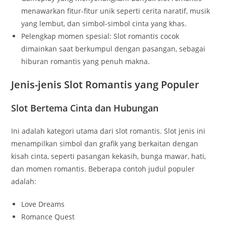
menawarkan fitur-fitur unik seperti cerita naratif, musik
yang lembut, dan simbol-simbol cinta yang khas.
Pelengkap momen spesial: Slot romantis cocok
dimainkan saat berkumpul dengan pasangan, sebagai
hiburan romantis yang penuh makna.
Jenis-jenis Slot Romantis yang Populer
Slot Bertema Cinta dan Hubungan
Ini adalah kategori utama dari slot romantis. Slot jenis ini
menampilkan simbol dan grafik yang berkaitan dengan
kisah cinta, seperti pasangan kekasih, bunga mawar, hati,
dan momen romantis. Beberapa contoh judul populer
adalah:
Love Dreams
Romance Quest