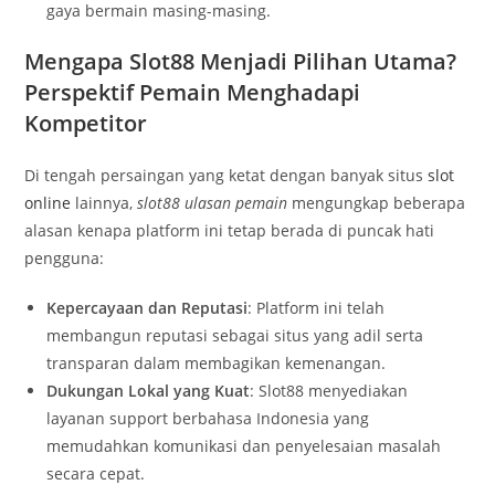
gaya bermain masing-masing.
Mengapa Slot88 Menjadi Pilihan Utama?
Perspektif Pemain Menghadapi
Kompetitor
Di tengah persaingan yang ketat dengan banyak situs
slot
online
lainnya,
slot88 ulasan pemain
mengungkap beberapa
alasan kenapa platform ini tetap berada di puncak hati
pengguna:
Kepercayaan dan Reputasi
: Platform ini telah
membangun reputasi sebagai situs yang adil serta
transparan dalam membagikan kemenangan.
Dukungan Lokal yang Kuat
: Slot88 menyediakan
layanan support berbahasa Indonesia yang
memudahkan komunikasi dan penyelesaian masalah
secara cepat.