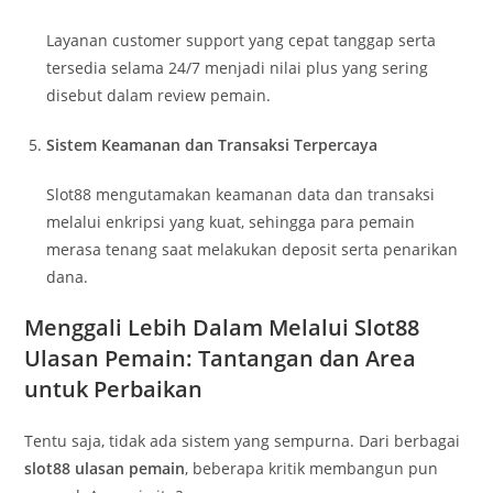
Layanan customer support yang cepat tanggap serta
tersedia selama 24/7 menjadi nilai plus yang sering
disebut dalam review pemain.
Sistem Keamanan dan Transaksi Terpercaya
Slot88 mengutamakan keamanan data dan transaksi
melalui enkripsi yang kuat, sehingga para pemain
merasa tenang saat melakukan deposit serta penarikan
dana.
Menggali Lebih Dalam Melalui Slot88
Ulasan Pemain: Tantangan dan Area
untuk Perbaikan
Tentu saja, tidak ada sistem yang sempurna. Dari berbagai
slot88 ulasan pemain
, beberapa kritik membangun pun