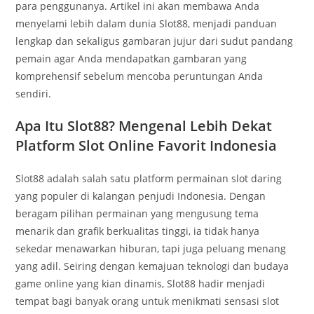
para penggunanya. Artikel ini akan membawa Anda
menyelami lebih dalam dunia Slot88, menjadi panduan
lengkap dan sekaligus gambaran jujur dari sudut pandang
pemain agar Anda mendapatkan gambaran yang
komprehensif sebelum mencoba peruntungan Anda
sendiri.
Apa Itu Slot88? Mengenal Lebih Dekat
Platform Slot Online Favorit Indonesia
Slot88 adalah salah satu platform permainan slot daring
yang populer di kalangan penjudi Indonesia. Dengan
beragam pilihan permainan yang mengusung tema
menarik dan grafik berkualitas tinggi, ia tidak hanya
sekedar menawarkan hiburan, tapi juga peluang menang
yang adil. Seiring dengan kemajuan teknologi dan budaya
game online yang kian dinamis, Slot88 hadir menjadi
tempat bagi banyak orang untuk menikmati sensasi slot