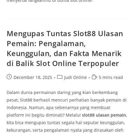
menyertai langkahmu di dunia slot online!
Mengupas Tuntas Slot88 Ulasan
Pemain: Pengalaman,
Keunggulan, dan Fakta Menarik
di Balik Slot Online Terpopuler
Post
Post
Reading
December 18, 2025
Judi Online
5 mins read
published:
category:
time:
Dalam dunia permainan daring yang kian berkembang
pesat, Slot88 berhasil mencuri perhatian banyak pemain di
Indonesia. Namun, apa sebenarnya yang membuat
platform ini begitu diminati? Melalui
slot88 ulasan pemain
,
kita bisa mengupas tuntas segala hal seputar keunggulan,
kekurangan, serta pengalaman nyata yang dirasakan oleh