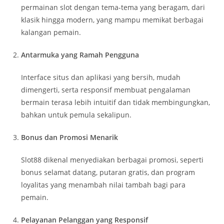
permainan slot dengan tema-tema yang beragam, dari
klasik hingga modern, yang mampu memikat berbagai
kalangan pemain.
Antarmuka yang Ramah Pengguna
Interface situs dan aplikasi yang bersih, mudah
dimengerti, serta responsif membuat pengalaman
bermain terasa lebih intuitif dan tidak membingungkan,
bahkan untuk pemula sekalipun.
Bonus dan Promosi Menarik
Slot88 dikenal menyediakan berbagai promosi, seperti
bonus selamat datang, putaran gratis, dan program
loyalitas yang menambah nilai tambah bagi para
pemain.
Pelayanan Pelanggan yang Responsif