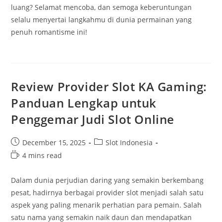
luang? Selamat mencoba, dan semoga keberuntungan
selalu menyertai langkahmu di dunia permainan yang
penuh romantisme ini!
Review Provider Slot KA Gaming:
Panduan Lengkap untuk
Penggemar Judi Slot Online
Post
Post
December 15, 2025
Slot Indonesia
published:
category:
Reading
4 mins read
time:
Dalam dunia perjudian daring yang semakin berkembang
pesat, hadirnya berbagai provider slot menjadi salah satu
aspek yang paling menarik perhatian para pemain. Salah
satu nama yang semakin naik daun dan mendapatkan