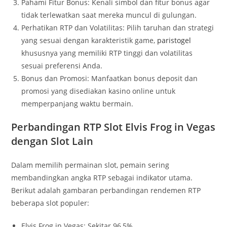
Pahami Fitur Bonus: Kenali simbol dan fitur bonus agar
tidak terlewatkan saat mereka muncul di gulungan.
Perhatikan RTP dan Volatilitas: Pilih taruhan dan strategi
yang sesuai dengan karakteristik game,
paristogel
khususnya yang memiliki RTP tinggi dan volatilitas
sesuai preferensi Anda.
Bonus dan Promosi: Manfaatkan bonus deposit dan
promosi yang disediakan kasino online untuk
memperpanjang waktu bermain.
Perbandingan RTP Slot Elvis Frog in Vegas
dengan Slot Lain
Dalam memilih permainan slot, pemain sering
membandingkan angka RTP sebagai indikator utama.
Berikut adalah gambaran perbandingan rendemen RTP
beberapa slot populer:
Elvis Frog in Vegas: Sekitar 96,5%