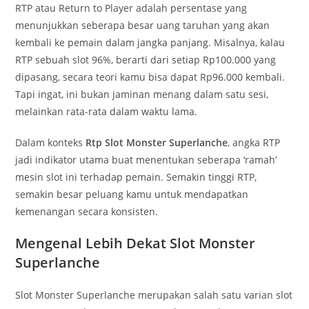
RTP atau Return to Player adalah persentase yang
menunjukkan seberapa besar uang taruhan yang akan
kembali ke pemain dalam jangka panjang. Misalnya, kalau
RTP sebuah slot 96%, berarti dari setiap Rp100.000 yang
dipasang, secara teori kamu bisa dapat Rp96.000 kembali.
Tapi ingat, ini bukan jaminan menang dalam satu sesi,
melainkan rata-rata dalam waktu lama.
Dalam konteks
Rtp Slot Monster Superlanche
, angka RTP
jadi indikator utama buat menentukan seberapa ‘ramah’
mesin slot ini terhadap pemain. Semakin tinggi RTP,
semakin besar peluang kamu untuk mendapatkan
kemenangan secara konsisten.
Mengenal Lebih Dekat Slot Monster
Superlanche
Slot Monster Superlanche merupakan salah satu varian slot