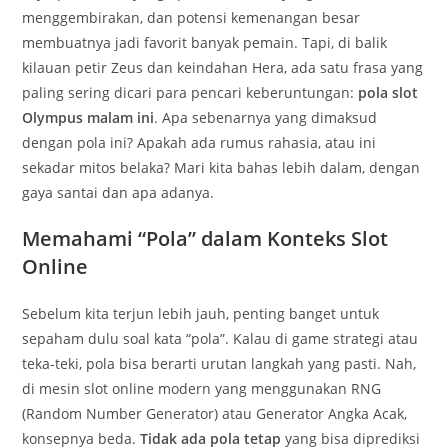
menggembirakan, dan potensi kemenangan besar
membuatnya jadi favorit banyak pemain. Tapi, di balik
kilauan petir Zeus dan keindahan Hera, ada satu frasa yang
paling sering dicari para pencari keberuntungan:
pola slot
Olympus malam ini
. Apa sebenarnya yang dimaksud
dengan pola ini? Apakah ada rumus rahasia, atau ini
sekadar mitos belaka? Mari kita bahas lebih dalam, dengan
gaya santai dan apa adanya.
Memahami “Pola” dalam Konteks Slot
Online
Sebelum kita terjun lebih jauh, penting banget untuk
sepaham dulu soal kata “pola”. Kalau di game strategi atau
teka-teki, pola bisa berarti urutan langkah yang pasti. Nah,
di mesin slot online modern yang menggunakan RNG
(Random Number Generator) atau Generator Angka Acak,
konsepnya beda.
Tidak ada pola tetap
yang bisa diprediksi