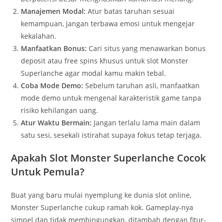
Manajemen Modal:
Atur batas taruhan sesuai
kemampuan, jangan terbawa emosi untuk mengejar
kekalahan.
Manfaatkan Bonus:
Cari situs yang menawarkan bonus
deposit atau free spins khusus untuk slot Monster
Superlanche agar modal kamu makin tebal.
Coba Mode Demo:
Sebelum taruhan asli, manfaatkan
mode demo untuk mengenal karakteristik game tanpa
risiko kehilangan uang.
Atur Waktu Bermain:
Jangan terlalu lama main dalam
satu sesi, sesekali istirahat supaya fokus tetap terjaga.
Apakah Slot Monster Superlanche Cocok
Untuk Pemula?
Buat yang baru mulai nyemplung ke dunia slot online,
Monster Superlanche cukup ramah kok. Gameplay-nya
simpel dan tidak membingungkan, ditambah dengan fitur-