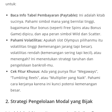
untuk:
Baca Info Tabel Pembayaran (Paytable):
Ini adalah kitab
sucinya. Pahami simbol mana yang bernilai tinggi,
bagaimana fitur bonus (seperti Free Spins atau Bonus
Game) dipicu, dan apa peran simbol Wild dan Scatter.
Pahami Volatilitas:
Apakah slot Olympus pilihanmu itu
volatilitas tinggi (kemenangan jarang tapi besar),
volatilitas rendah (kemenangan sering tapi kecil), atau
menengah? Ini menentukan strategi taruhan dan
pengelolaan bankroll-mu.
Cek Fitur Khusus:
Ada yang punya fitur “Megaways”,
“Tumbling Reels”, atau “Multiplier yang Naik”. Pahami
cara kerjanya karena ini kunci potensi kemenangan
besar.
2. Strategi Pengelolaan Modal yang Bijak