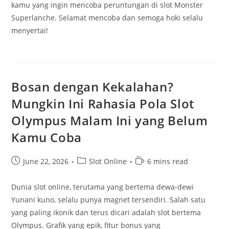
kamu yang ingin mencoba peruntungan di slot Monster
Superlanche. Selamat mencoba dan semoga hoki selalu
menyertai!
Bosan dengan Kekalahan?
Mungkin Ini Rahasia Pola Slot
Olympus Malam Ini yang Belum
Kamu Coba
Post
Post
Reading
June 22, 2026
Slot Online
6 mins read
published:
category:
time:
Dunia slot online, terutama yang bertema dewa-dewi
Yunani kuno, selalu punya magnet tersendiri. Salah satu
yang paling ikonik dan terus dicari adalah slot bertema
Olympus. Grafik yang epik, fitur bonus yang