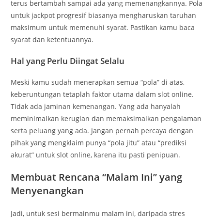
terus bertambah sampai ada yang memenangkannya. Pola
untuk jackpot progresif biasanya mengharuskan taruhan
maksimum untuk memenuhi syarat. Pastikan kamu baca
syarat dan ketentuannya.
Hal yang Perlu Diingat Selalu
Meski kamu sudah menerapkan semua “pola” di atas,
keberuntungan tetaplah faktor utama dalam slot online.
Tidak ada jaminan kemenangan. Yang ada hanyalah
meminimalkan kerugian dan memaksimalkan pengalaman
serta peluang yang ada. Jangan pernah percaya dengan
pihak yang mengklaim punya “pola jitu” atau “prediksi
akurat” untuk slot online, karena itu pasti penipuan.
Membuat Rencana “Malam Ini” yang
Menyenangkan
Jadi, untuk sesi bermainmu malam ini, daripada stres