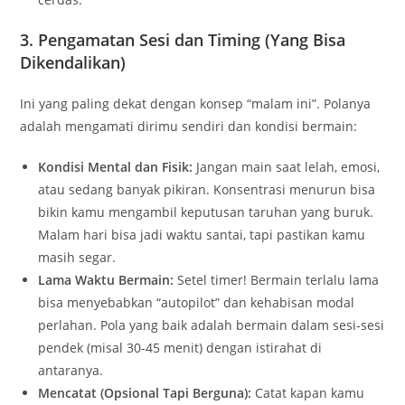
3. Pengamatan Sesi dan Timing (Yang Bisa
Dikendalikan)
Ini yang paling dekat dengan konsep “malam ini”. Polanya
adalah mengamati dirimu sendiri dan kondisi bermain:
Kondisi Mental dan Fisik:
Jangan main saat lelah, emosi,
atau sedang banyak pikiran. Konsentrasi menurun bisa
bikin kamu mengambil keputusan taruhan yang buruk.
Malam hari bisa jadi waktu santai, tapi pastikan kamu
masih segar.
Lama Waktu Bermain:
Setel timer! Bermain terlalu lama
bisa menyebabkan “autopilot” dan kehabisan modal
perlahan. Pola yang baik adalah bermain dalam sesi-sesi
pendek (misal 30-45 menit) dengan istirahat di
antaranya.
Mencatat (Opsional Tapi Berguna):
Catat kapan kamu