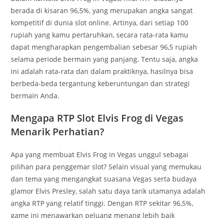
berada di kisaran 96,5%, yang merupakan angka sangat
kompetitif di dunia slot online. Artinya, dari setiap 100
rupiah yang kamu pertaruhkan, secara rata-rata kamu
dapat mengharapkan pengembalian sebesar 96,5 rupiah
selama periode bermain yang panjang. Tentu saja, angka
ini adalah rata-rata dan dalam praktiknya, hasilnya bisa
berbeda-beda tergantung keberuntungan dan strategi
bermain Anda.
Mengapa RTP Slot Elvis Frog di Vegas
Menarik Perhatian?
Apa yang membuat Elvis Frog in Vegas unggul sebagai
pilihan para penggemar slot? Selain visual yang memukau
dan tema yang mengangkat suasana Vegas serta budaya
glamor Elvis Presley, salah satu daya tarik utamanya adalah
angka RTP yang relatif tinggi. Dengan RTP sekitar 96,5%,
game ini menawarkan peluang menang lebih baik