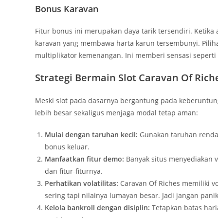
Bonus Karavan
Fitur bonus ini merupakan daya tarik tersendiri. Ketik
karavan yang membawa harta karun tersembunyi. Pilih
multiplikator kemenangan. Ini memberi sensasi seperti ‘
Strategi Bermain Slot Caravan Of Ric
Meski slot pada dasarnya bergantung pada keberuntun
lebih besar sekaligus menjaga modal tetap aman:
Mulai dengan taruhan kecil:
Gunakan taruhan rendah
bonus keluar.
Manfaatkan fitur demo:
Banyak situs menyediakan v
dan fitur-fiturnya.
Perhatikan volatilitas:
Caravan Of Riches memiliki vo
sering tapi nilainya lumayan besar. Jadi jangan pa
Kelola bankroll dengan disiplin:
Tetapkan batas hari