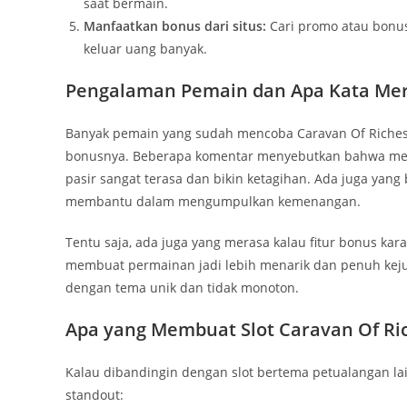
saat bermain.
Manfaatkan bonus dari situs:
Cari promo atau bonu
keluar uang banyak.
Pengalaman Pemain dan Apa Kata Mere
Banyak pemain yang sudah mencoba Caravan Of Riches m
bonusnya. Beberapa komentar menyebutkan bahwa mesk
pasir sangat terasa dan bikin ketagihan. Ada juga yang
membantu dalam mengumpulkan kemenangan.
Tentu saja, ada juga yang merasa kalau fitur bonus karav
membuat permainan jadi lebih menarik dan penuh kejuta
dengan tema unik dan tidak monoton.
Apa yang Membuat Slot Caravan Of Ric
Kalau dibandingin dengan slot bertema petualangan lai
standout: