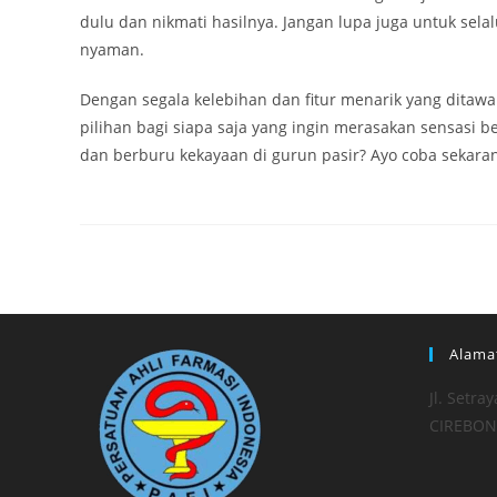
dulu dan nikmati hasilnya. Jangan lupa juga untuk se
nyaman.
Dengan segala kelebihan dan fitur menarik yang ditaw
pilihan bagi siapa saja yang ingin merasakan sensasi be
dan berburu kekayaan di gurun pasir? Ayo coba sekara
Alama
Jl. Setr
CIREBON