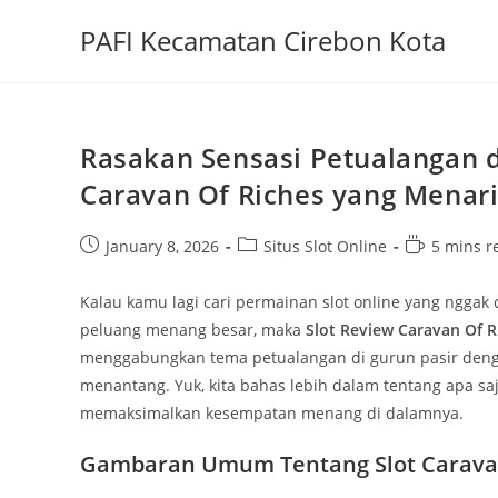
Skip
PAFI Kecamatan Cirebon Kota
to
content
Rasakan Sensasi Petualangan 
Caravan Of Riches yang Menar
Post
Post
Reading
January 8, 2026
Situs Slot Online
5 mins r
published:
category:
time:
Kalau kamu lagi cari permainan slot online yang nggak
peluang menang besar, maka
Slot Review Caravan Of R
menggabungkan tema petualangan di gurun pasir de
menantang. Yuk, kita bahas lebih dalam tentang apa sa
memaksimalkan kesempatan menang di dalamnya.
Gambaran Umum Tentang Slot Caravan