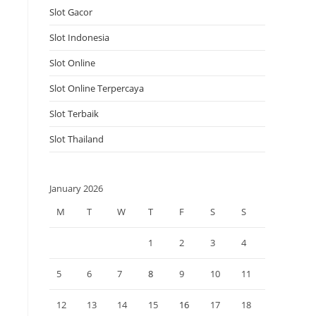
Slot Gacor
Slot Indonesia
Slot Online
Slot Online Terpercaya
Slot Terbaik
n
Slot Thailand
January 2026
M
T
W
T
F
S
S
1
2
3
4
5
6
7
8
9
10
11
12
13
14
15
16
17
18