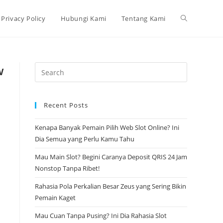
Toggle
Privacy Policy
Hubungi Kami
Tentang Kami
website
w
Press
Escape
search
to
Recent Posts
close
the
Kenapa Banyak Pemain Pilih Web Slot Online? Ini
search
Dia Semua yang Perlu Kamu Tahu
panel.
Mau Main Slot? Begini Caranya Deposit QRIS 24 Jam
Nonstop Tanpa Ribet!
Rahasia Pola Perkalian Besar Zeus yang Sering Bikin
Pemain Kaget
Mau Cuan Tanpa Pusing? Ini Dia Rahasia Slot