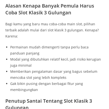
Alasan Kenapa Banyak Pemula Harus
Coba Slot Klasik 3 Gulungan
Bagi kamu yang baru mau coba-coba main slot, pilihan
terbaik adalah mulai dari slot klasik 3 gulungan. Kenapa?
Karena:
Permainan mudah dimengerti tanpa perlu baca
panduan panjang
Modal yang dibutuhkan relatif kecil, jadi risiko kerugian
juga minimal
Memberikan pengalaman dasar yang bagus sebelum
mencoba slot yang lebih kompleks
Gak bikin pusing dengan berbagai fitur yang
membingungkan
Penutup Santai Tentang Slot Klasik 3
Gulungan