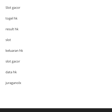
Slot gacor
togel hk
result hk
slot
keluaran hk
slot gacor
data hk
juraganolx