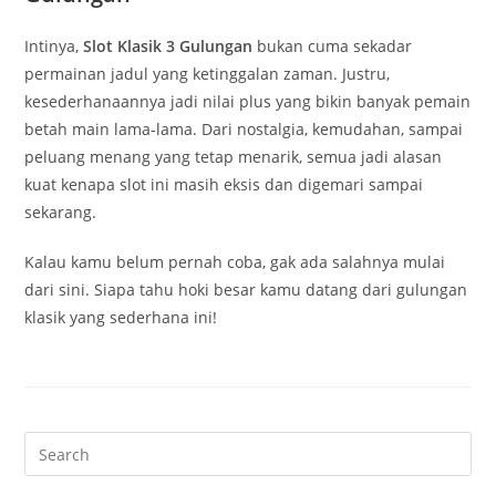
Intinya,
Slot Klasik 3 Gulungan
bukan cuma sekadar
permainan jadul yang ketinggalan zaman. Justru,
kesederhanaannya jadi nilai plus yang bikin banyak pemain
betah main lama-lama. Dari nostalgia, kemudahan, sampai
peluang menang yang tetap menarik, semua jadi alasan
kuat kenapa slot ini masih eksis dan digemari sampai
sekarang.
Kalau kamu belum pernah coba, gak ada salahnya mulai
dari sini. Siapa tahu hoki besar kamu datang dari gulungan
klasik yang sederhana ini!
Pre
Es