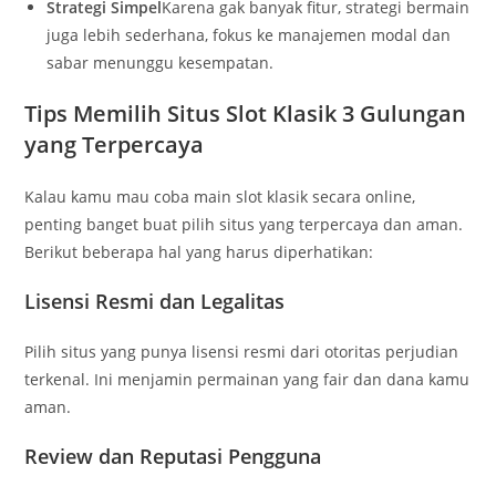
Strategi Simpel
Karena gak banyak fitur, strategi bermain
juga lebih sederhana, fokus ke manajemen modal dan
sabar menunggu kesempatan.
Tips Memilih Situs Slot Klasik 3 Gulungan
yang Terpercaya
Kalau kamu mau coba main slot klasik secara online,
penting banget buat pilih situs yang terpercaya dan aman.
Berikut beberapa hal yang harus diperhatikan:
Lisensi Resmi dan Legalitas
Pilih situs yang punya lisensi resmi dari otoritas perjudian
terkenal. Ini menjamin permainan yang fair dan dana kamu
aman.
Review dan Reputasi Pengguna