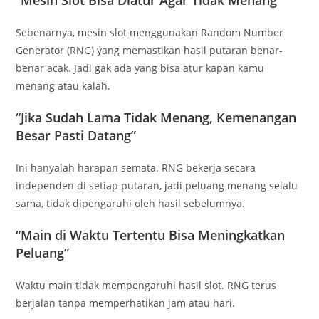
“Mesin Slot Bisa Diatur Agar Tidak Menang”
Sebenarnya, mesin slot menggunakan Random Number
Generator (RNG) yang memastikan hasil putaran benar-
benar acak. Jadi gak ada yang bisa atur kapan kamu
menang atau kalah.
“Jika Sudah Lama Tidak Menang, Kemenangan
Besar Pasti Datang”
Ini hanyalah harapan semata. RNG bekerja secara
independen di setiap putaran, jadi peluang menang selalu
sama, tidak dipengaruhi oleh hasil sebelumnya.
“Main di Waktu Tertentu Bisa Meningkatkan
Peluang”
Waktu main tidak mempengaruhi hasil slot. RNG terus
berjalan tanpa memperhatikan jam atau hari.