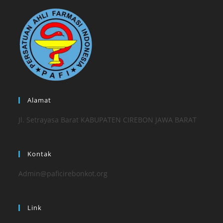
Alamat
Jl. Setrayasa Barat KABUPATEN CIREBON JAWA BARAT
Kontak
Admin@paficirebonkot.org
Link