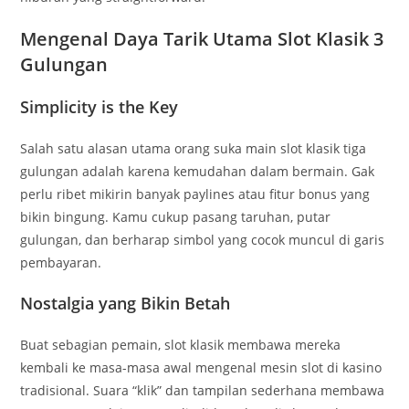
Mengenal Daya Tarik Utama Slot Klasik 3
Gulungan
Simplicity is the Key
Salah satu alasan utama orang suka main slot klasik tiga
gulungan adalah karena kemudahan dalam bermain. Gak
perlu ribet mikirin banyak paylines atau fitur bonus yang
bikin bingung. Kamu cukup pasang taruhan, putar
gulungan, dan berharap simbol yang cocok muncul di garis
pembayaran.
Nostalgia yang Bikin Betah
Buat sebagian pemain, slot klasik membawa mereka
kembali ke masa-masa awal mengenal mesin slot di kasino
tradisional. Suara “klik” dan tampilan sederhana membawa