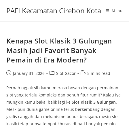
Skip
PAFI Kecamatan Cirebon Kota
to
Menu
content
Kenapa Slot Klasik 3 Gulungan
Masih Jadi Favorit Banyak
Pemain di Era Modern?
Post
Post
Reading
January 31, 2026
Slot Gacor
5 mins read
published:
category:
time:
Pernah nggak sih kamu merasa bosan dengan permainan
slot yang terlalu kompleks dan penuh fitur rumit? Kalau iya,
mungkin kamu bakal balik lagi ke
Slot Klasik 3 Gulungan
.
Meskipun dunia game online terus berkembang dengan
grafis canggih dan mekanisme bonus beragam, mesin slot
klasik tetap punya tempat khusus di hati banyak pemain.