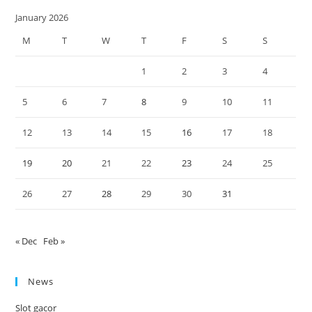
January 2026
M
T
W
T
F
S
S
1
2
3
4
5
6
7
8
9
10
11
12
13
14
15
16
17
18
19
20
21
22
23
24
25
26
27
28
29
30
31
« Dec
Feb »
News
Slot gacor