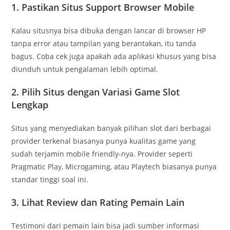
1. Pastikan Situs Support Browser Mobile
Kalau situsnya bisa dibuka dengan lancar di browser HP
tanpa error atau tampilan yang berantakan, itu tanda
bagus. Coba cek juga apakah ada aplikasi khusus yang bisa
diunduh untuk pengalaman lebih optimal.
2. Pilih Situs dengan Variasi Game Slot
Lengkap
Situs yang menyediakan banyak pilihan slot dari berbagai
provider terkenal biasanya punya kualitas game yang
sudah terjamin mobile friendly-nya. Provider seperti
Pragmatic Play, Microgaming, atau Playtech biasanya punya
standar tinggi soal ini.
3. Lihat Review dan Rating Pemain Lain
Testimoni dari pemain lain bisa jadi sumber informasi