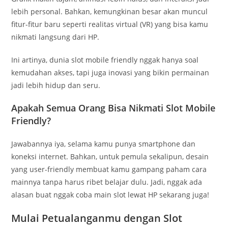
lebih personal. Bahkan, kemungkinan besar akan muncul
fitur-fitur baru seperti realitas virtual (VR) yang bisa kamu
nikmati langsung dari HP.
Ini artinya, dunia slot mobile friendly nggak hanya soal
kemudahan akses, tapi juga inovasi yang bikin permainan
jadi lebih hidup dan seru.
Apakah Semua Orang Bisa Nikmati Slot Mobile
Friendly?
Jawabannya iya, selama kamu punya smartphone dan
koneksi internet. Bahkan, untuk pemula sekalipun, desain
yang user-friendly membuat kamu gampang paham cara
mainnya tanpa harus ribet belajar dulu. Jadi, nggak ada
alasan buat nggak coba main slot lewat HP sekarang juga!
Mulai Petualanganmu dengan Slot