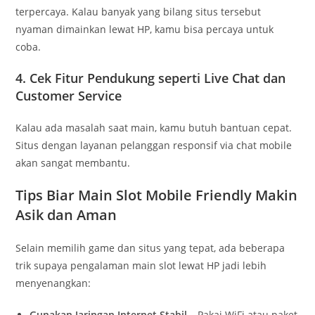
terpercaya. Kalau banyak yang bilang situs tersebut
nyaman dimainkan lewat HP, kamu bisa percaya untuk
coba.
4. Cek Fitur Pendukung seperti Live Chat dan
Customer Service
Kalau ada masalah saat main, kamu butuh bantuan cepat.
Situs dengan layanan pelanggan responsif via chat mobile
akan sangat membantu.
Tips Biar Main Slot Mobile Friendly Makin
Asik dan Aman
Selain memilih game dan situs yang tepat, ada beberapa
trik supaya pengalaman main slot lewat HP jadi lebih
menyenangkan:
Gunakan Jaringan Internet Stabil
– Pakai WiFi atau paket