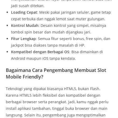
jadi susah ditekan.
Loading Cepat
: Meski pakai jaringan seluler, game tetap
cepat terbuka dan nggak lemot saat muter gulungan.
Kontrol Mudah
: Desain kontrol yang simpel, misalnya
tombol spin besar dan mudah dijangkau jari.
Fitur Lengkap
: Semua fitur seperti bonus, free spin, dan
jackpot bisa diakses tanpa masalah di HP.
Kompatibel dengan Berbagai OS
: Bisa dimainkan di
Android maupun iOS tanpa kendala.
Bagaimana Cara Pengembang Membuat Slot
Mobile Friendly?
Teknologi yang dipakai biasanya HTML5, bukan Flash.
Karena HTML5 lebih fleksibel dan kompatibel dengan
berbagai browser serta perangkat. Jadi, kamu nggak perlu
install aplikasi tambahan, tinggal buka browser dan main
langsung. Selain itu, pengembang juga mengoptimalkan