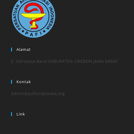
Alamat
Jl. Setrayasa Barat KABUPATEN CIREBON JAWA BARAT
Kontak
Admin@paficirebonkot.org
Link