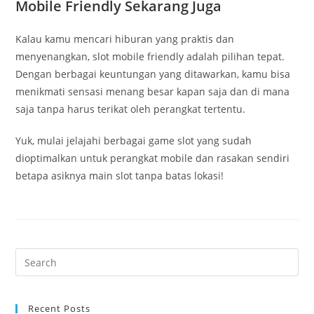
Mobile Friendly Sekarang Juga
Kalau kamu mencari hiburan yang praktis dan
menyenangkan, slot mobile friendly adalah pilihan tepat.
Dengan berbagai keuntungan yang ditawarkan, kamu bisa
menikmati sensasi menang besar kapan saja dan di mana
saja tanpa harus terikat oleh perangkat tertentu.
Yuk, mulai jelajahi berbagai game slot yang sudah
dioptimalkan untuk perangkat mobile dan rasakan sendiri
betapa asiknya main slot tanpa batas lokasi!
Pre
Es
to
Recent Posts
clo