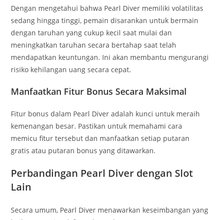
Dengan mengetahui bahwa Pearl Diver memiliki volatilitas
sedang hingga tinggi, pemain disarankan untuk bermain
dengan taruhan yang cukup kecil saat mulai dan
meningkatkan taruhan secara bertahap saat telah
mendapatkan keuntungan. Ini akan membantu mengurangi
risiko kehilangan uang secara cepat.
Manfaatkan Fitur Bonus Secara Maksimal
Fitur bonus dalam Pearl Diver adalah kunci untuk meraih
kemenangan besar. Pastikan untuk memahami cara
memicu fitur tersebut dan manfaatkan setiap putaran
gratis atau putaran bonus yang ditawarkan.
Perbandingan Pearl Diver dengan Slot
Lain
Secara umum, Pearl Diver menawarkan keseimbangan yang