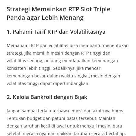
Strategi Memainkan RTP Slot Triple
Panda agar Lebih Menang
1. Pahami Tarif RTP dan Volatilitasnya
Memahami RTP dan volatilitas bisa membantu menentukan
strategi. Jika memilih mesin dengan RTP tinggi dan
volatilitas sedang, peluang mendapatkan kemenangan
konsisten lebih tinggi. Sebaliknya, jika mencari
kemenangan besar dalam waktu singkat, mesin dengan
volatilitas tinggi dapat dipertimbangkan.
2. Kelola Bankroll dengan Bijak
Jangan sampai terlalu terbawa emosi dan akhirnya boros.
Tentukan budget dan patuhi batas tersebut. Mainlah
dengan taruhan kecil di awal untuk menguji mesin, baru
setelah merasa nyaman naikkan taruhan secara bertahap.