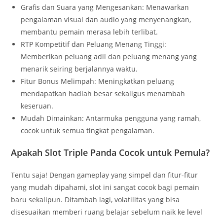
Grafis dan Suara yang Mengesankan: Menawarkan
pengalaman visual dan audio yang menyenangkan,
membantu pemain merasa lebih terlibat.
RTP Kompetitif dan Peluang Menang Tinggi:
Memberikan peluang adil dan peluang menang yang
menarik seiring berjalannya waktu.
Fitur Bonus Melimpah: Meningkatkan peluang
mendapatkan hadiah besar sekaligus menambah
keseruan.
Mudah Dimainkan: Antarmuka pengguna yang ramah,
cocok untuk semua tingkat pengalaman.
Apakah Slot Triple Panda Cocok untuk Pemula?
Tentu saja! Dengan gameplay yang simpel dan fitur-fitur
yang mudah dipahami, slot ini sangat cocok bagi pemain
baru sekalipun. Ditambah lagi, volatilitas yang bisa
disesuaikan memberi ruang belajar sebelum naik ke level