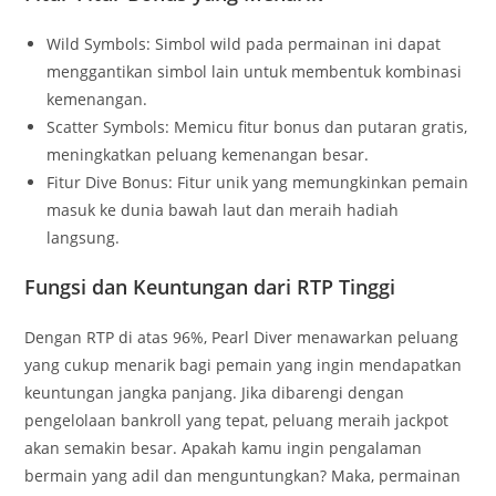
Wild Symbols: Simbol wild pada permainan ini dapat
menggantikan simbol lain untuk membentuk kombinasi
kemenangan.
Scatter Symbols: Memicu fitur bonus dan putaran gratis,
meningkatkan peluang kemenangan besar.
Fitur Dive Bonus: Fitur unik yang memungkinkan pemain
masuk ke dunia bawah laut dan meraih hadiah
langsung.
Fungsi dan Keuntungan dari RTP Tinggi
Dengan RTP di atas 96%, Pearl Diver menawarkan peluang
yang cukup menarik bagi pemain yang ingin mendapatkan
keuntungan jangka panjang. Jika dibarengi dengan
pengelolaan bankroll yang tepat, peluang meraih jackpot
akan semakin besar. Apakah kamu ingin pengalaman
bermain yang adil dan menguntungkan? Maka, permainan