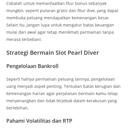
Cobalah untuk memanfaatkan fitur bonus sebanyak
mungkin, seperti putaran gratis dan fitur dive, yang dapat
membuka peluang mendapatkan kemenangan besar.
Selain itu, jangan lupa untuk mengatur batas keuangan
mulai dari awal agar tetap menikmati permainan tanpa
merasa terbebani.
Strategi Bermain Slot Pearl Diver
Pengelolaan Bankroll
Seperti halnya permainan peluang lainnya, pengelolaan
uang menjadi aspek penting. Tentukan batas kerugian dan
kemenangan harian agar perjalanan bermain kamu tetap
menyenangkan dan tidak terjebak dalam kerakusan yang
berlebihan.
Pahami Volatilitas dan RTP