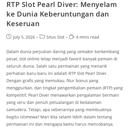
RTP Slot Pearl Diver: Menyelam
ke Dunia Keberuntungan dan
Keseruan
Post
Post
Reading
July 5, 2026
Situs Slot
4 mins read
published:
category:
time:
Dalam dunia perjudian daring yang semakin berkembang
pesat, slot online tetap menjadi favorit banyak pemain di
seluruh dunia. Salah satu permainan yang menarik
perhatian baru-baru ini adalah RTP Slot Pearl Diver.
Dengan grafis yang memukau, fitur bonus yang
menggiurkan, dan tingkat pengembalian pemain (RTP) yang
kompetitif, Pearl Diver menawarkan pengalaman bermain
yang seru dan penuh petualangan di kedalaman
samudera. Tetapi, apa sebenarnya yang membuatnya
begitu istimewa? Mari kita selami lebih dalam tentang
permainan ini dan mengapa kamu harus mencobanya.