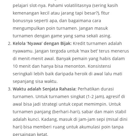
pelajari slot-nya. Pahami volatilitasnya (sering kasih
kemenangan kecil atau jarang tapi besar?), fitur
bonusnya seperti apa, dan bagaimana cara
mengumpulkan poin turnamen. Jangan masuk
turnamen dengan game yang sama sekali asing.
Kelola ‘Nyawa’ dengan Bijak:
Kredit turnamen adalah
nyawamu. Jangan tergoda untuk ‘max bet’ terus menerus
di menit-menit awal. Banyak pemain yang habis dalam
10 menit dan hanya bisa menonton. Konsistensi
seringkali lebih baik daripada heroik di awal lalu mati
sepanjang sisa waktu.
Waktu adalah Senjata Rahasia:
Perhatikan durasi
turnamen. Untuk turnamen singkat (1-2 jam), agresif di
awal bisa jadi strategi untuk cepat memimpin. Untuk
turnamen panjang (berhari-hari), sabar dan main stabil
adalah kunci. Kadang, masuk di jam-jam sepi (misal dini
hari) bisa memberi ruang untuk akumulasi poin tanpa
persaingan ketat.