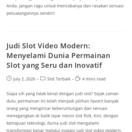
Anda. Jangan ragu untuk mencobanya dan rasakan sensasi
petualangannya sendiri!
Judi Slot Video Modern:
Menyelami Dunia Permainan
Slot yang Seru dan Inovatif
Post
Post
Reading
July 2, 2026
Slot Terbaik
4 mins read
published:
category:
time:
Siapa sih yang tidak kenal dengan judi slot? Sejak zaman
dulu, permainan ini telah menjadi pilihan favorit banyak
orang yang mengincar keberuntungan dan sensasi
menegangkan di balik layar mesin slot fisik. Kini, dengan
kemajuan teknologi, dunia judi slot mengalami
transformasi besar melalui inovasi judi slot video modern.