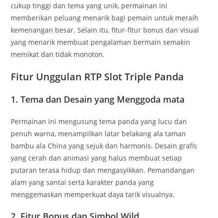
cukup tinggi dan tema yang unik, permainan ini
memberikan peluang menarik bagi pemain untuk meraih
kemenangan besar. Selain itu, fitur-fitur bonus dan visual
yang menarik membuat pengalaman bermain semakin
memikat dan tidak monoton.
Fitur Unggulan RTP Slot Triple Panda
1. Tema dan Desain yang Menggoda mata
Permainan ini mengusung tema panda yang lucu dan
penuh warna, menampilkan latar belakang ala taman
bambu ala China yang sejuk dan harmonis. Desain grafis
yang cerah dan animasi yang halus membuat setiap
putaran terasa hidup dan mengasyikkan. Pemandangan
alam yang santai serta karakter panda yang
menggemaskan memperkuat daya tarik visualnya.
2. Fitur Bonus dan Simbol Wild