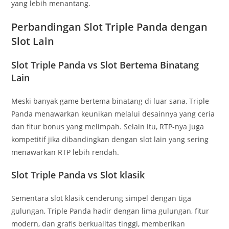
yang lebih menantang.
Perbandingan Slot Triple Panda dengan
Slot Lain
Slot Triple Panda vs Slot Bertema Binatang
Lain
Meski banyak game bertema binatang di luar sana, Triple
Panda menawarkan keunikan melalui desainnya yang ceria
dan fitur bonus yang melimpah. Selain itu, RTP-nya juga
kompetitif jika dibandingkan dengan slot lain yang sering
menawarkan RTP lebih rendah.
Slot Triple Panda vs Slot klasik
Sementara slot klasik cenderung simpel dengan tiga
gulungan, Triple Panda hadir dengan lima gulungan, fitur
modern, dan grafis berkualitas tinggi, memberikan