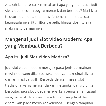
Apakah kamu tertarik memahami apa yang membuat judi
slot video modern begitu menarik dan berbeda? Mari kita
telusuri lebih dalam tentang fenomena ini, mulai dari
keunggulannya, fitur-fitur canggih, hingga tips jitu agar
makin jago bermainnya.
Mengenal Judi Slot Video Modern: Apa
yang Membuat Berbeda?
Apa itu Judi Slot Video Modern?
Judi slot video modern merujuk pada jenis permainan
mesin slot yang dikembangkan dengan teknologi digital
dan animasi canggih. Berbeda dengan mesin slot
tradisional yang mengandalkan mekanikal dan gulungan
berputar, judi slot video menawarkan pengalaman visual
yang menarik dan fitur-fitur interaktif yang tidak bisa
ditemukan pada mesin konvensional. Dengan tampilan