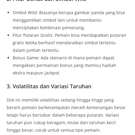
Simbol Wild: Biasanya berupa gambar panda yang bisa
menggantikan simbol lain untuk membantu
menciptakan kombinasi pemenang.
Fitur Putaran Gratis: Pemain bisa mendapatkan putaran
gratis ketika berhasil mendaratkan simbol tertentu
dalam jumlah tertentu.
Bonus Game: Ada skenario di mana pemain dapat
mengakses permainan bonus yang memicu hadiah
ekstra maupun jackpot.
3. Volatilitas dan Variasi Taruhan
Slot ini memiliki volatilitas sedang hingga tinggi yang
berarti pemain berkesempatan meraih kemenangan besar
tetapi harus bersabar dalam beberapa putaran. Variasi
taruhan pun cukup beragam, mulai dari taruhan kecil
hingga besar, cocok untuk semua tipe pemain.