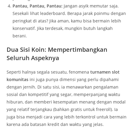
Pantau, Pantau, Pantau:
Jangan asyik memutar saja.
Sesekali lihat leaderboard. Berapa jarak poinmu dengan
peringkat di atas? Jika aman, kamu bisa bermain lebih
konservatif. Jika terdesak, mungkin butuh langkah
berani.
Dua Sisi Koin: Mempertimbangkan
Seluruh Aspeknya
Seperti halnya segala sesuatu, fenomena
turnamen slot
komunitas
ini juga punya dimensi yang perlu dipahami
dengan jernih. Di satu sisi, ia menawarkan pengalaman
sosial dan kompetitif yang segar, memperpanjang waktu
hiburan, dan memberi kesempatan menang dengan modal
yang relatif terjangkau (bahkan gratis untuk freeroll). Ia
juga bisa menjadi cara yang lebih terkontrol untuk bermain
karena ada batasan kredit dan waktu yang jelas.